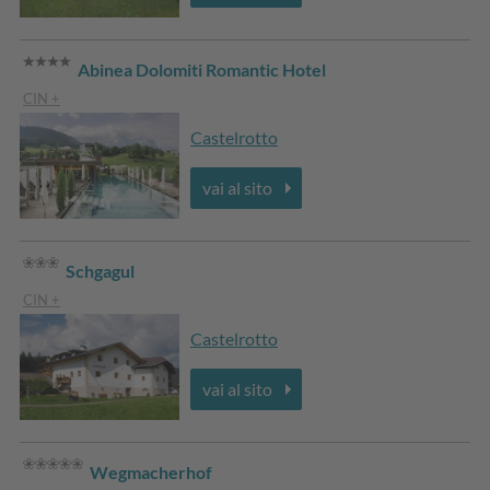
Abinea Dolomiti Romantic Hotel
CIN +
Castelrotto
vai al sito
Schgagul
CIN +
Castelrotto
vai al sito
Wegmacherhof