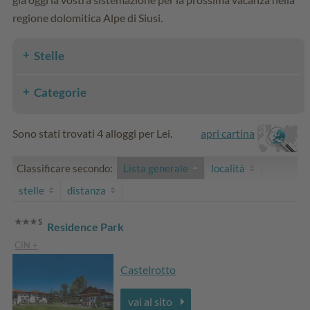
regione dolomitica Alpe di Siusi.
Stelle
Categorie
Sono stati trovati 4 alloggi per Lei.
apri cartina
Classificare secondo:
Lista generale
località
stelle
distanza
Residence Park
CIN +
Castelrotto
vai al sito