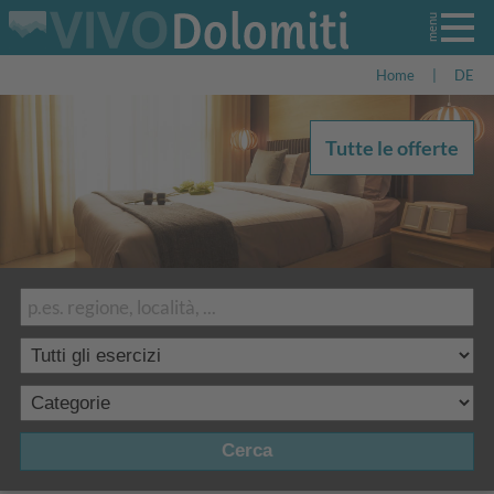
Home
|
DE
Tutte le offerte
Cerca