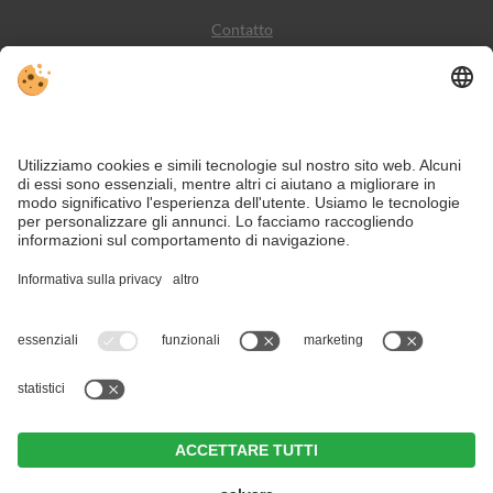
Contatto
Meteo
Social Media
VIVODolomiti è il portale di viaggio per una vacanza in
montagna indimenticabile – con alloggi e offerte nelle
Dolomiti, Patrimonio Naturale dell’Umanità UNESCO.
Nonostante il lavoro accurato e il costante aggiornamento dei contenuti, si
possono verificare errori. Non garantiamo la correttezza e la completezza di
tutte le informazioni.
Per motivi di sicurezza, si prega di verificare chiedendo direttamente sul posto
all'organizzatore.