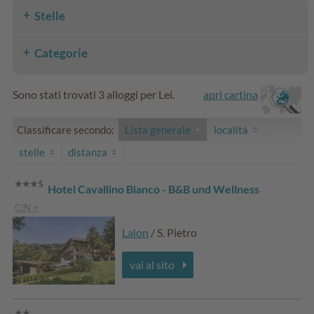
Stelle
Categorie
Sono stati trovati 3 alloggi per Lei.
apri cartina
Classificare secondo:
Lista generale
località
stelle
distanza
Hotel Cavallino Bianco - B&B und Wellness
CIN +
Laion
/ S. Pietro
vai al sito