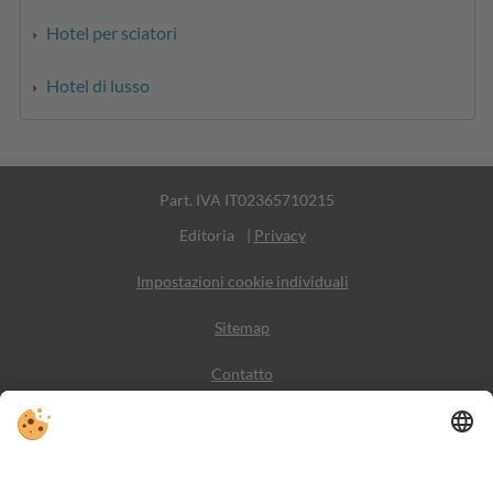
Hotel per sciatori
Hotel di lusso
Part. IVA IT02365710215
Editoria
|
Privacy
Impostazioni cookie individuali
Sitemap
Contatto
Meteo
Social Media