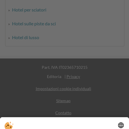
Hotel per sciatori
Hotel sulle piste da sci
Hotel di lusso
Part. IVA IT02365710215
Editoria
|
Privacy
Impostazioni cookie individuali
Sitemap
Contatto
Meteo