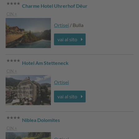
Charme Hotel Uhrerhof Dëur
CIN +
Ortisei
/ Bulla
vai al sito
Hotel Am Stetteneck
CIN +
Ortisei
vai al sito
Niblea Dolomites
CIN +