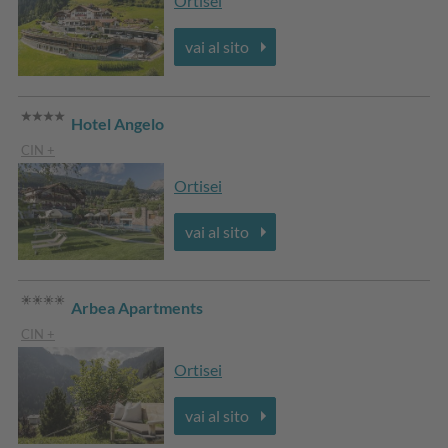
Ortisei
vai al sito
Hotel Angelo
CIN +
Ortisei
vai al sito
Arbea Apartments
CIN +
Ortisei
vai al sito