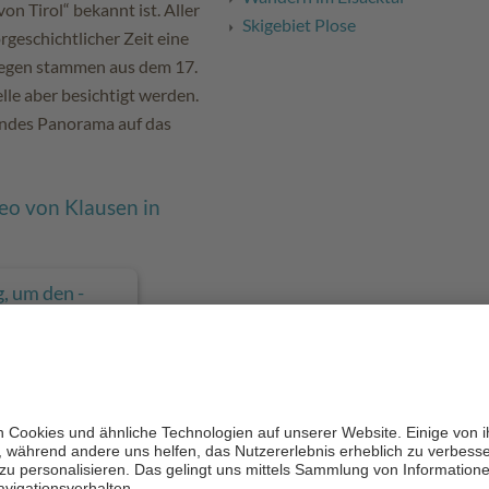
on Tirol“ bekannt ist. Aller
Skigebiet Plose
rgeschichtlicher Zeit eine
egen stammen aus dem 17.
lle aber besichtigt werden.
endes Panorama auf das
deo von Klausen in
, um den -
Aktivitäten
s durch und
zu, um diese
PTIEREN