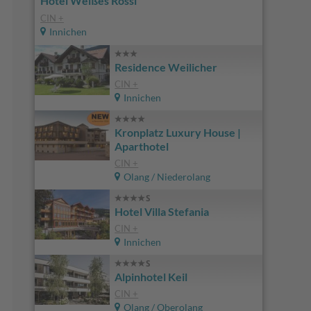
Hotel Weißes Rössl
CIN +
Innichen
Residence Weilicher
CIN +
Innichen
Kronplatz Luxury House |
Aparthotel
CIN +
Olang / Niederolang
Hotel Villa Stefania
CIN +
Innichen
Alpinhotel Keil
CIN +
Olang / Oberolang