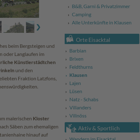
B&B, Garni & Privatzimmer
Camping
Alle Unterkünfte in Klausen
Orte Eisacktal
ches beim Bergsteigen und
Barbian
n oder Langlaufen im
Brixen
erliche Künstlerstädtchen
Feldthurns
inkeln
und den
Klausen
eliebten Fraktion Latzfons,
Lajen
ehenswürdigkeiten.
Lüsen
Natz - Schabs
Villanders
Villnöss
zum malerischen
Kloster
nach Säben zum ehemaligen
Aktiv & Sportlich
tanienhaine hinauf auf
Wandern im Eisacktal