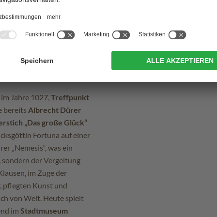
t im Jahre 1027,
Treffpunkt
e bereits
Albrecht Dürer
rstich „Das große Glück“
cksgöttin Fortuna auf einer
rer „Nemesis“, was ein
s, sondern der Vergeltung
 Klausen, im Zuge der
, pflegten Kunst und
ch von Welt. Heute spielt
end im
Stadtmuseum