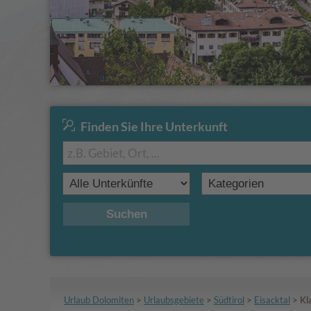
Finden Sie Ihre Unterkunft
Suchen
Urlaub Dolomiten
>
Urlaubsgebiete
>
Südtirol
>
Eisacktal
>
Kl