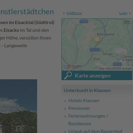
ünstlerstädtchen
Feldthurns
Lajen
sen im Eisacktal (Südtirol)
es
Eisacks
im Tal und den
iger Höhe, versüßen Ihnen
 - Langeweile
Karte anzeigen
Unterkunft in Klausen
Hotels Klausen
Pensionen
Ferienwohnungen /
Residences
Urlaub auf dem Bauernhof