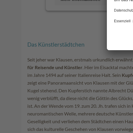
Das Künstlerstädtchen
Seit jeher war Klausen, erstmals urkundlich erwähn
für Reisende und Künstler
. Hier im Eisacktal macht
im Jahre 1494 auf seiner Italienreise Halt. Sein
Kupfe
zeigt eine Panoramaansicht von Klausen mit der Glü
Kugel stehend. Den Kupferstich nannte Albrecht Dü
wenig verblüfft, da diese nicht die Göttin des Glück
ist. An der Wende vom 19. zum 20. Jh. trafen sich in
neuromantischen Welle, mehrere deutsche Künstler
Geselligkeit und verliehen dem Städtchen einen Hau
sich das kulturelle Geschehen von Klausen vorwieg