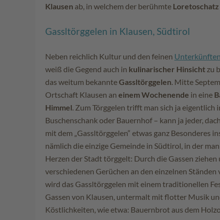
Klausen
ab, in welchem der berühmte
Loretoschatz
Gassltörggelen in Klausen, Südtirol
Neben reichlich Kultur und den feinen
Unterkünften
weiß die Gegend auch in
kulinarischer Hinsicht
zu b
das weitum bekannte
Gassltörggelen
. Mitte Septem
Ortschaft Klausen an
einem Wochenende
in eine
B
Himmel
. Zum Törggelen trifft man sich ja eigentlich
Buschenschank oder Bauernhof – kann ja jeder, dach
mit dem „Gassltörggelen“ etwas ganz Besonderes ins
nämlich die einzige Gemeinde in Südtirol, in der ma
Herzen der Stadt törggelt: Durch die Gassen ziehen
verschiedenen Gerüchen an den einzelnen Ständen v
wird das Gassltörggelen mit einem traditionellen F
Gassen von Klausen, untermalt mit flotter Musik un
Köstlichkeiten, wie etwa: Bauernbrot aus dem Holz