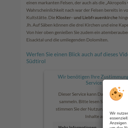
einen markanten Felsen, der auch als die „Akropolis v
Wahrscheinlichkeit nach war der Felsen bereits in vo
Kultstätte. Die
Kloster- und Liebfrauenkirche
hing
Jh. Auf Säben können die drei Kirchen und eine Kape
Von hier oben genießen Sie zudem ein atemberaub
Eisacktal und die umliegenden Dolomiten.
Werfen Sie einen Blick auch auf dieses Vi
Südtirol
Wir benötigen Ihre Zustimmung
Service zu laden.
Dieser Service kann Daten zu Ihren 
sammeln. Bitte lesen Sie die Detail
stimmen Sie der Nutzung des Service 
Inhalte anzuzeigen.
Mehr Informationen
AKZE