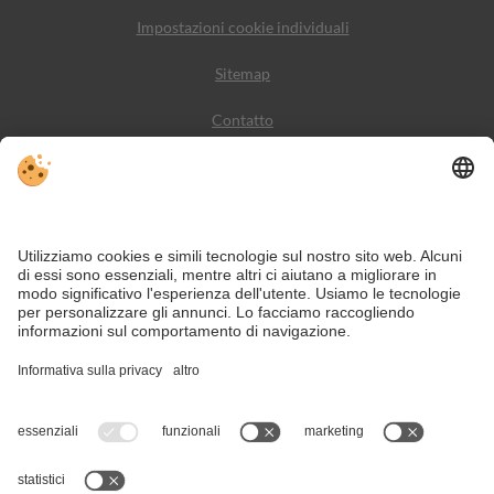
Impostazioni cookie individuali
Sitemap
Contatto
Meteo
Social Media
VIVODolomiti è il portale di viaggio per una vacanza in
montagna indimenticabile – con alloggi e offerte nelle
Dolomiti, Patrimonio Naturale dell’Umanità UNESCO.
Nonostante il lavoro accurato e il costante aggiornamento dei contenuti, si
possono verificare errori. Non garantiamo la correttezza e la completezza di
tutte le informazioni.