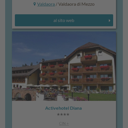
Valdaora
/ Valdaora di Mezzo
al sito web
Activehotel Diana
CIN +