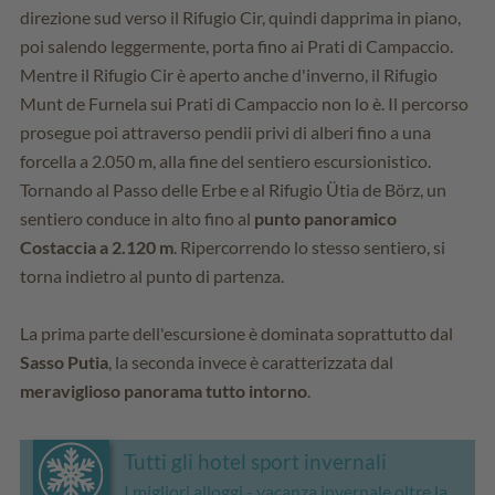
direzione sud verso il Rifugio Cir, quindi dapprima in piano,
poi salendo leggermente, porta fino ai Prati di Campaccio.
Mentre il Rifugio Cir è aperto anche d'inverno, il Rifugio
Munt de Furnela sui Prati di Campaccio non lo è. Il percorso
prosegue poi attraverso pendii privi di alberi fino a una
forcella a 2.050 m, alla fine del sentiero escursionistico.
Tornando al Passo delle Erbe e al Rifugio Ütia de Börz, un
sentiero conduce in alto fino al
punto panoramico
Costaccia a 2.120 m
. Ripercorrendo lo stesso sentiero, si
torna indietro al punto di partenza.
La prima parte dell'escursione è dominata soprattutto dal
Sasso Putia
, la seconda invece è caratterizzata dal
meraviglioso panorama tutto intorno
.
Tutti gli hotel sport invernali
I migliori alloggi - vacanza invernale oltre la