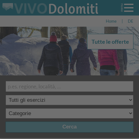
Home
|
DE
Tutte le offerte
Cerca