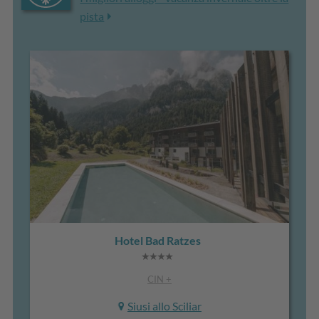
pista
Hotel Bad Ratzes
CIN +
Siusi allo Sciliar