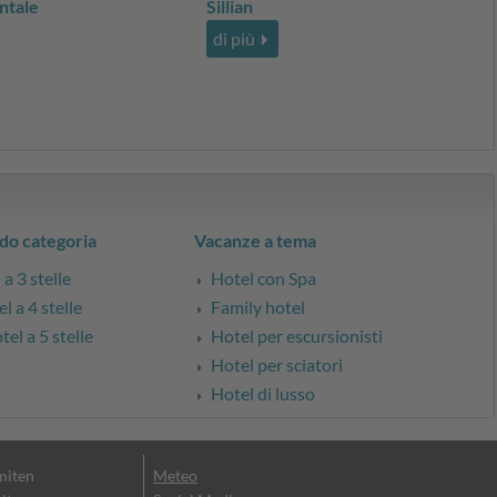
ntale
Sillian
di più
do categoria
Vacanze a tema
a 3 stelle
Hotel con Spa
l a 4 stelle
Family hotel
el a 5 stelle
Hotel per escursionisti
Hotel per sciatori
Hotel di lusso
miten
Meteo