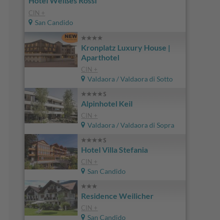
Hotel Weißes Rössl
CIN +
San Candido
Kronplatz Luxury House |
Aparthotel
CIN +
Valdaora / Valdaora di Sotto
Alpinhotel Keil
CIN +
Valdaora / Valdaora di Sopra
Hotel Villa Stefania
CIN +
San Candido
Residence Weilicher
CIN +
San Candido