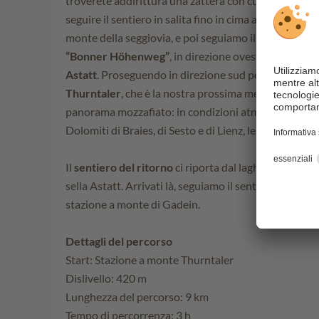
troverete addirittura una zattera con cui attraversar
seguire il sentiero in salita fino in cima al Thurntaler
monte della seggiovia, e poi seguiamo il sentiero con 
“Bonner Höhenweg”
, in direzione ovest. In quest
Astatt
. Proseguendo in direzione sud per circa 1 km, s
Thurntaler
, che è la nostra prossima meta. Sulla via 
panorama mozzafiato: in condizioni atmosferiche li
Dolomiti di Braies, di Sesto e di Lienz, le Alpi Carnich
Il
sentiero del ritorno
ci riporta dal laghetto Thurntal
sella Astatt. Arrivati là, seguiamo il sentiero n° 10
stazione a monte di Gadein.
Dettagli del percorso
Start: Stazione a monte Thurntaler
Dislivello: 420 m
Lunghezza del percorso: 9 km
Tempo di percorrenza: 3 h