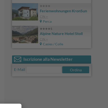
Ferienwohnungen KronSun
CIN +
Perca
Alpine Nature Hotel Stoll
CIN +
Casies / Colle
Iscrizione alla Newsletter
E-Mail