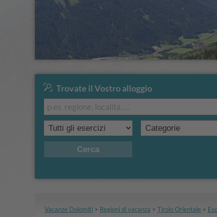
Trovate il Vostro alloggio
Cerca
Vacanze Dolomiti
>
Regioni di vacanza
>
Tirolo Orientale
>
Esc