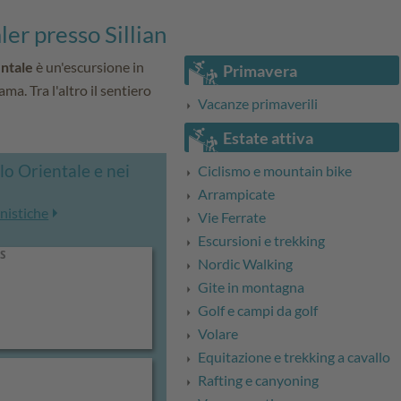
ler presso Sillian
entale
è un'escursione in
Primavera
a. Tra l'altro il sentiero
Vacanze primaverili
Estate attiva
olo Orientale e nei
Ciclismo e mountain bike
Arrampicate
onistiche
Vie Ferrate
Escursioni e trekking
Nordic Walking
Gite in montagna
Golf e campi da golf
Volare
Equitazione e trekking a cavallo
Rafting e canyoning