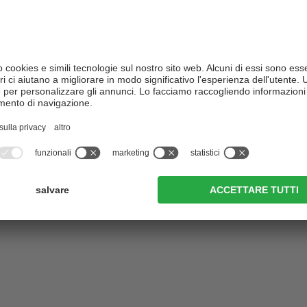
e il lago. Continuiamo a
Agosto
, ovvero fino alla stazione a
Settembre
il
segnavia dell'Alta Via
Ottobre
o modo raggiungiamo la
sella
Novembre
i trova il
laghetto
Dicembre
per il lago ci circonda un
mpide possiamo vedere le
e e i Monti del Villgraten.
er un po' in salita fino alla
B, che scende nuovamente alla