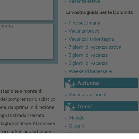
Vacanze estive
La vostra guida per le Dolomiti:
Fine settimana
Vacanza breve
Vacanze in montagna
7 giorni di vacanza estiva
5 giorni di vacanza
3 giorni di vacanza
Weekend benessere
Autunno
a
stazione a monte di
Vacanze autunnali
a del comprensorio sciistico
I mesi
sione, dapprima in direzione
ngo la strada sterrata.
Maggio
 I laghi Schafsee, Klammsee
Giugno
occia. Sul lago Schafsee
Luglio