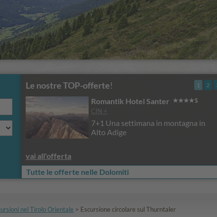
Le nostre TOP-offerte
!
1
2
Romantik Hotel Santer
CIN +
7+1 Una settimana in montagna in
Alto Adige
vai all'offerta
Tutte le offerte nelle Dolomiti
ursioni nel Tirolo Orientale
>
Escursione circolare sul Thurntaler