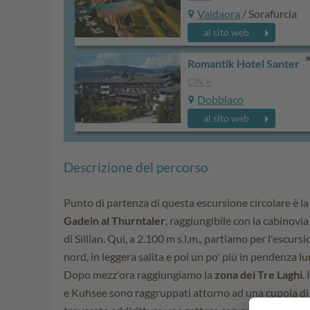
Valdaora
/ Sorafurcia
al sito web
Romantik Hotel Santer
CIN +
Dobbiaco
al sito web
Descrizione del percorso
Punto di partenza di questa escursione circolare è l
Gadein al Thurntaler
, raggiungibile con la cabinovi
di Sillian. Qui, a 2.100 m s.l.m., partiamo per l'escur
nord, in leggera salita e poi un po' più in pendenza lu
Dopo mezz'ora raggiungiamo la
zona dei Tre Laghi
.
e Kuhsee sono raggruppati attorno ad una cupola di r