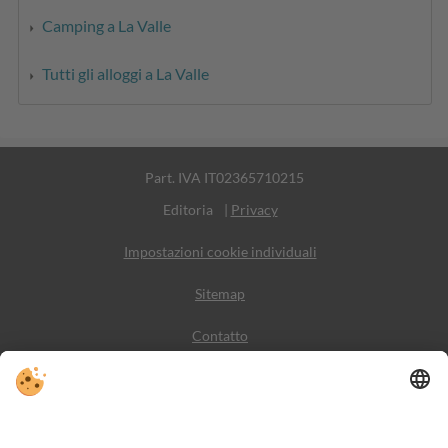
Camping a La Valle
Tutti gli alloggi a La Valle
Part. IVA IT02365710215
Editoria
|
Privacy
Impostazioni cookie individuali
Sitemap
Contatto
Meteo
Social Media