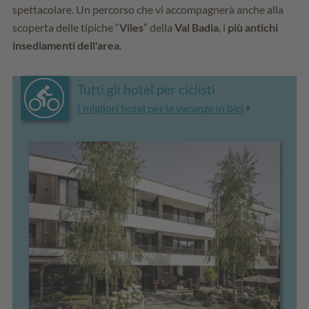
spettacolare. Un percorso che vi accompagnerà anche alla
scoperta delle tipiche “
Viles
” della
Val Badia
, i
più antichi
insediamenti dell'area
.
Tutti gli hotel per ciclisti
I migliori hotel per le vacanze in bici