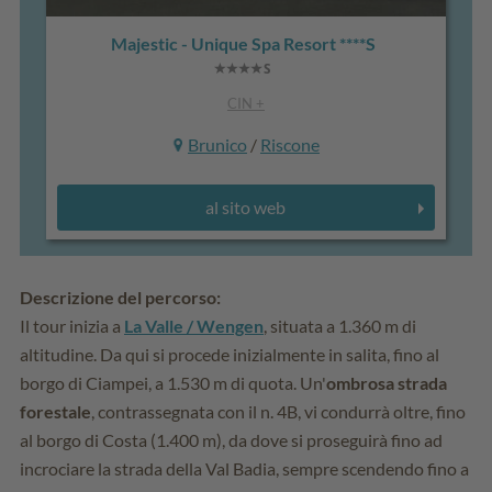
Majestic - Unique Spa Resort ****S
CIN +
Brunico
/
Riscone
al sito web
Descrizione del percorso:
Il tour inizia a
La Valle / Wengen
, situata a 1.360 m di
altitudine. Da qui si procede inizialmente in salita, fino al
borgo di Ciampei, a 1.530 m di quota. Un'
ombrosa strada
forestale
, contrassegnata con il n. 4B, vi condurrà oltre, fino
al borgo di Costa (1.400 m), da dove si proseguirà fino ad
incrociare la strada della Val Badia, sempre scendendo fino a