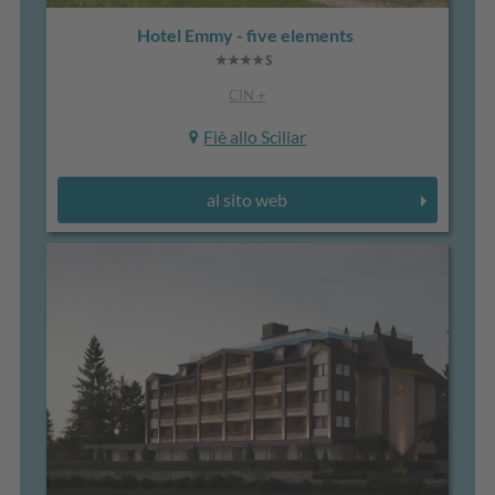
Hotel Emmy - five elements
CIN +
Fiè allo Sciliar
al sito web