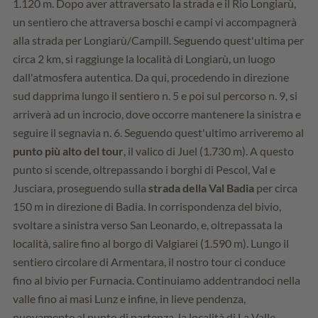
1.120 m. Dopo aver attraversato la strada e il Rio Longiarù,
un sentiero che attraversa boschi e campi vi accompagnerà
alla strada per Longiarù/Campill. Seguendo quest'ultima per
circa 2 km, si raggiunge la località di Longiarù, un luogo
dall'atmosfera autentica. Da qui, procedendo in direzione
sud dapprima lungo il sentiero n. 5 e poi sul percorso n. 9, si
arriverà ad un incrocio, dove occorre mantenere la sinistra e
seguire il segnavia n. 6. Seguendo quest'ultimo arriveremo al
punto più alto del tour
, il valico di Juel (1.730 m). A questo
punto si scende, oltrepassando i borghi di Pescol, Val e
Jusciara, proseguendo sulla
strada della Val Badia
per circa
150 m in direzione di Badia. In corrispondenza del bivio,
svoltare a sinistra verso San Leonardo, e, oltrepassata la
località, salire fino al borgo di Valgiarei (1.590 m). Lungo il
sentiero circolare di Armentara, il nostro tour ci conduce
fino al bivio per Furnacia. Continuiamo addentrandoci nella
valle fino ai masi Lunz e infine, in lieve pendenza,
nuovamente al punto di partenza, la località di La Valle.