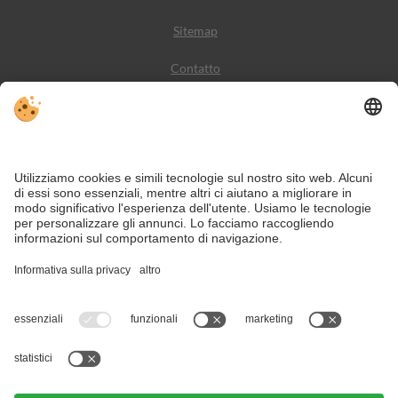
Sitemap
Contatto
Meteo
Social Media
VIVODolomiti è il portale di viaggio per una vacanza in
montagna indimenticabile – con alloggi e offerte nelle
Dolomiti, Patrimonio Naturale dell’Umanità UNESCO.
Nonostante il lavoro accurato e il costante aggiornamento dei contenuti, si
possono verificare errori. Non garantiamo la correttezza e la completezza di
tutte le informazioni.
Per motivi di sicurezza, si prega di verificare chiedendo direttamente sul posto
all'organizzatore.