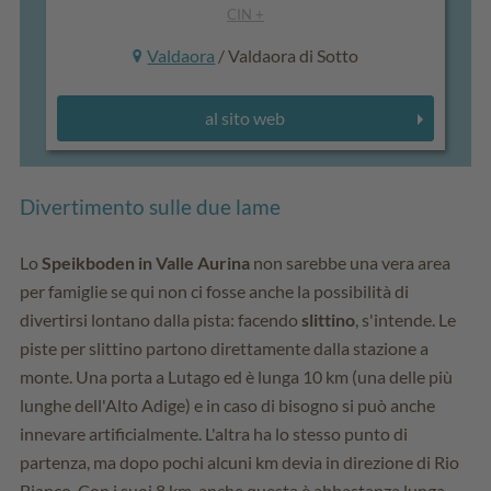
CIN +
Valdaora
/ Valdaora di Sotto
al sito web
Divertimento sulle due lame
Lo
Speikboden in Valle Aurina
non sarebbe una vera area
per famiglie se qui non ci fosse anche la possibilità di
divertirsi lontano dalla pista: facendo
slittino
, s'intende. Le
piste per slittino partono direttamente dalla stazione a
monte. Una porta a Lutago ed è lunga 10 km (una delle più
lunghe dell'Alto Adige) e in caso di bisogno si può anche
innevare artificialmente. L'altra ha lo stesso punto di
partenza, ma dopo pochi alcuni km devia in direzione di Rio
Bianco. Con i suoi 8 km, anche questa è abbastanza lunga.