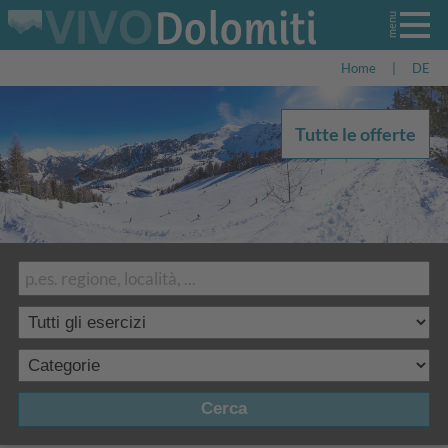
Home
|
DE
Tutte le offerte
Cerca