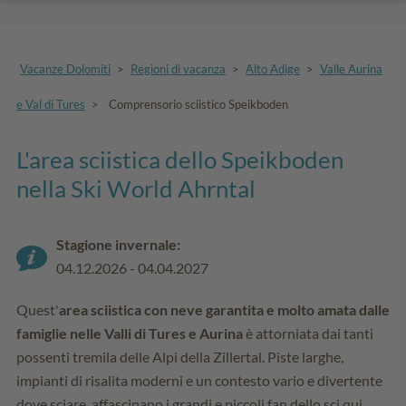
Vacanze Dolomiti
>
Regioni di vacanza
>
Alto Adige
>
Valle Aurina
e Val di Tures
>
Comprensorio sciistico Speikboden
L'area sciistica dello Speikboden
nella Ski World Ahrntal
Stagione invernale:
04.12.2026 - 04.04.2027
Quest'
area sciistica con neve garantita e molto amata dalle
famiglie nelle Valli di Tures e Aurina
è attorniata dai tanti
possenti tremila delle Alpi della Zillertal. Piste larghe,
impianti di risalita moderni e un contesto vario e divertente
dove sciare, affascinano i grandi e piccoli fan dello sci qui,