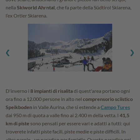
nella
Skiworld Ahrntal
, che fa parte della Südtirol Skiarena,
l’ex Ortler Skiarena.
D'inverno i
8 impianti di risalita
di quest'area portano ogni
ora fino a 12.000 persone in alto nel
comprensorio sciistico
Speikboden
in Valle Aurina, che si estende a
Campo Tures
dai 950 m di quota a valle fino ai 2.400 m della vetta. I
41,5
km di piste
sono pensati per essere vari e adatti a tutti: qui
troverete infatti piste facili, piste medie e piste difficili. In
altre parole - un paradiso per famiglie. Questo paradiso poi