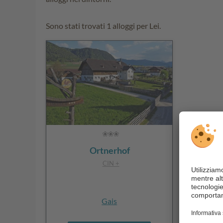
Sono stati trovati 1 alloggi per Lei.
Ortnerhof
CIN +
Gais