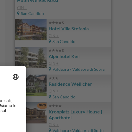
Hotel Weißes Rössl
CIN +
San Candido
Hotel Villa Stefania
CIN +
San Candido
Alpinhotel Keil
CIN +
Valdaora / Valdaora di Sopra
Residence Weilicher
CIN +
San Candido
Kronplatz Luxury House |
Aparthotel
CIN +
Valdaora / Valdaora di Sotto