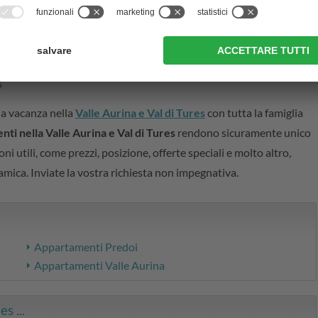
s
la vacanza nella
Valle Aurina e Val di Tures
con tutta la famiglia
ti nella Valle Aurina e Val di Tures
rendono sicuramente unico
ni utili, come prezzi, posizione, offerte speciali e molto altro,
mica. Inviate la vostra richiesta non impegnativa.
Appartamenti Predoi
Appartamenti Valle Aurina
s ...