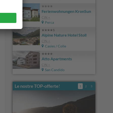
Ferienwohnungen KronSun
CIN +
Perca
Alpine Nature Hotel Stoll
CIN +
Casies / Colle
Atto Apartments
CIN +
San Candido
Le nostre TOP-offerte
!
1
2
3