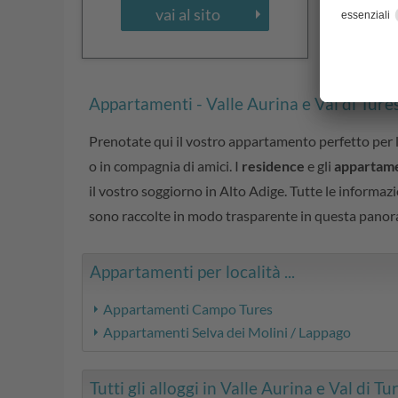
vai al sito
Appartamenti - Valle Aurina e Val di Ture
Prenotate qui il vostro appartamento perfetto per 
o in compagnia di amici. I
residence
e gli
appartamen
il vostro soggiorno in Alto Adige. Tutte le informazio
sono raccolte in modo trasparente in questa panora
Appartamenti per località ...
Appartamenti Campo Tures
Appartamenti Selva dei Molini / Lappago
Tutti gli alloggi in Valle Aurina e Val di Ture