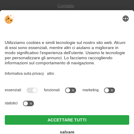
Contatto
Meteo
Social Media
VIVODolomiti è il portale di viaggio per una vacanza in
montagna indimenticabile – con alloggi e offerte nelle
Dolomiti, Patrimonio Naturale dell’Umanità UNESCO.
Nonostante il lavoro accurato e il costante aggiornamento dei contenuti, si
possono verificare errori. Non garantiamo la correttezza e la completezza di
tutte le informazioni.
Per motivi di sicurezza, si prega di verificare chiedendo direttamente sul posto
all'organizzatore.