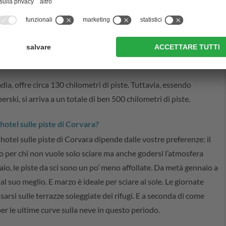
vara direttamente sulle piste?
ui troverete anche una lista di hotel a Corvara situati
adia, offre circa 130 chilometri di piste. Tuttavia, essendo
rski, si arriva a un totale di ben 500 chilometri di piste.
hotel sulle piste di Corvara?
hotel sulle piste di Corvara dipende dalle vostre preferenze: il
 per chi non vuole solo sciare ma anche godersi l’atmosfera
aio, le piste da sci sono un po’ meno affollate. Da metà gennaio a
l suo meglio. E marzo è ideale per sciare al sole. Le giornate
arsi sulle terrazze soleggiate dei rifugi. E a seconda di come
r le ultime curve sulla neve in questo periodo.