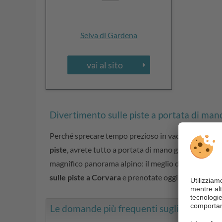
Selva di Gardena
vai al sito
Divertimento sulle piste a portata di man
Perché sprecare tempo prezioso in vacanza con trasf
piste
, avrete tutto a portata di mano già dal matti
magnifico panorama alpino: il meglio dell’inverno è 
sulle piste a Corvara
e prenotate oggi stesso.
Le domande più frequenti sugli hotel sull