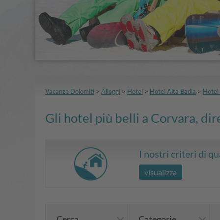
Vacanze Dolomiti
>
Alloggi
>
Hotel
>
Hotel Alta Badia
>
Hotel
Gli hotel più belli a Corvara, di
I nostri criteri di qu
visualizza
Cerca
Categorie