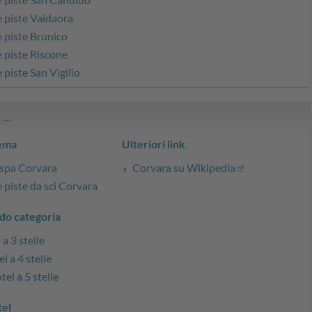
e piste Valdaora
e piste Brunico
e piste Riscone
 piste San Vigilio
...
tema
Ulteriori link
 spa Corvara
Corvara su Wikipedia
e piste da sci Corvara
do categoria
a 3 stelle
l a 4 stelle
el a 5 stelle
tel