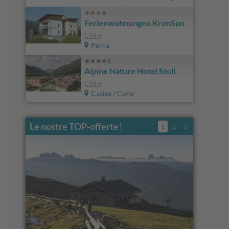
Ferienwohnungen KronSun
CIN +
Perca
Alpine Nature Hotel Stoll
CIN +
Casies / Colle
Le nostre TOP-offerte
!
1
2
3