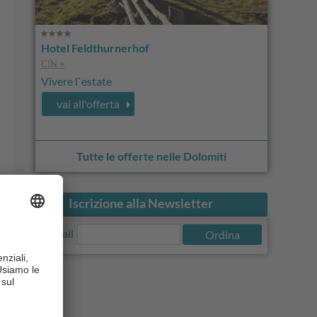
Hotel Feldthurnerhof
CIN +
Vivere l`estate
vai all'offerta
Tutte le offerte nelle Dolomiti
Iscrizione alla Newsletter
E-Mail