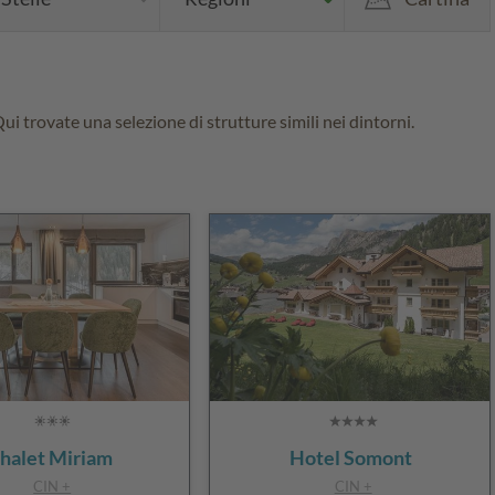
i trovate una selezione di strutture simili nei dintorni.
halet Miriam
Hotel Somont
CIN +
CIN +