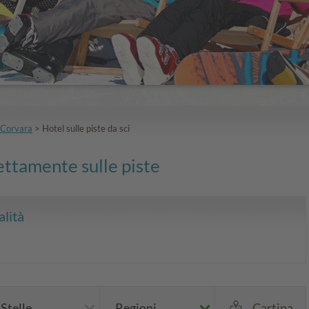
 Corvara
>
Hotel sulle piste da sci
rettamente sulle piste
alità
Stelle
Regioni
Cartina