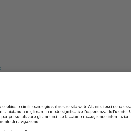
o
erimenti inutili? Nei nostri
hotel a Corvara, direttamente sulle
no. Neve polverosa, piste perfettamente preparate, sole e un
appena fuori dalla vostra porta. Date un’occhiata ai nostri
hotel
e piste a Corvara