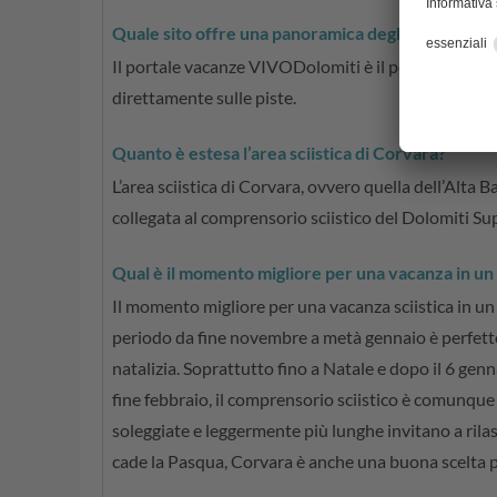
Quale sito offre una panoramica degli hotel a Cor
Il portale vacanze VIVODolomiti è il posto giusto. Q
direttamente sulle piste.
Quanto è estesa l’area sciistica di Corvara?
L’area sciistica di Corvara, ovvero quella dell’Alta B
collegata al comprensorio sciistico del Dolomiti Supe
Qual è il momento migliore per una vacanza in un 
Il momento migliore per una vacanza sciistica in un 
periodo da fine novembre a metà gennaio è perfetto
natalizia. Soprattutto fino a Natale e dopo il 6 genn
fine febbraio, il comprensorio sciistico è comunque a
soleggiate e leggermente più lunghe invitano a rilass
cade la Pasqua, Corvara è anche una buona scelta pe