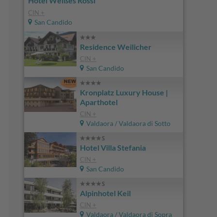
Hotel Weißes Rössl
CIN +
San Candido
Residence Weilicher
CIN +
San Candido
Kronplatz Luxury House |
Aparthotel
CIN +
Valdaora / Valdaora di Sotto
Hotel Villa Stefania
CIN +
San Candido
Alpinhotel Keil
CIN +
Valdaora / Valdaora di Sopra