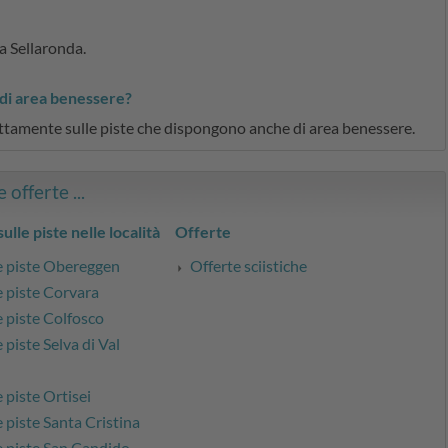
a Sellaronda.
 di area benessere?
irettamente sulle piste che dispongono anche di area benessere.
 offerte ...
ulle piste nelle località
Offerte
e piste Obereggen
Offerte sciistiche
e piste Corvara
e piste Colfosco
 piste Selva di Val
e piste Ortisei
e piste Santa Cristina
e piste San Candido