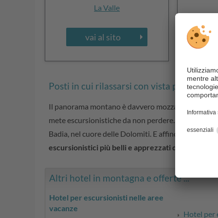
La Valle
vai al sito
Posti in cui rilassarsi con vista per la vo
Il panorama montano è davvero mozzafiato. La vogli
mete escursionistiche da non perdere. L'unica cosa c
Badia, nel cuore delle Dolomiti. E affinché non pe
escursionistici più belli e apprezzati dell'Alta Badi
Altri hotel in montagna e offerte ...
Hotel per escursionisti nelle aree
vacanze
Hotel per 