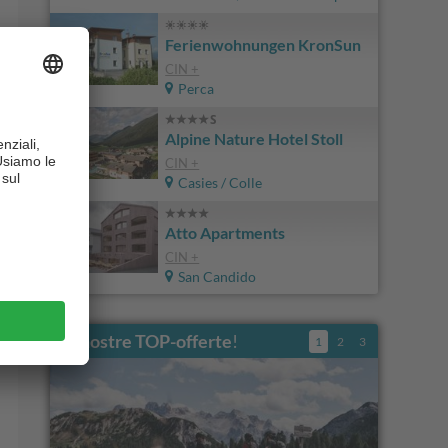
Ferienwohnungen KronSun
CIN +
Perca
Alpine Nature Hotel Stoll
CIN +
Casies / Colle
Atto Apartments
CIN +
San Candido
Le nostre TOP-offerte
!
1
2
3