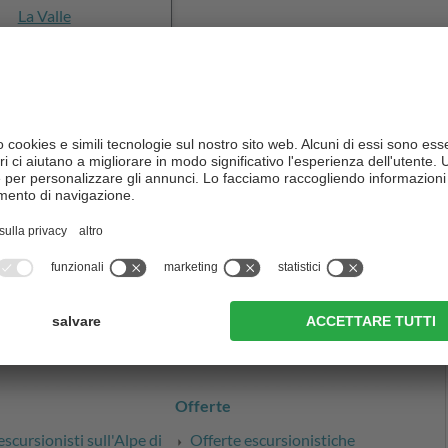
La Valle
vai al sito
stra prossima vacanza escursionistica
a di escursionismo è più grande che mai. Ci sono tantissime
he manca è l'alloggio perfetto: un hotel per escursionisti in Alta
rdiate tempo a cercare, abbiamo creato una panoramica degli
hotel
a
. Date un'occhiata!
Offerte
escursionisti sull'Alpe di
Offerte escursionistiche