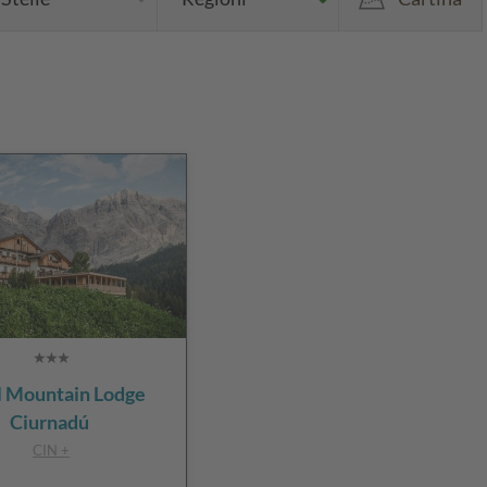
l Mountain Lodge
Ciurnadú
CIN +