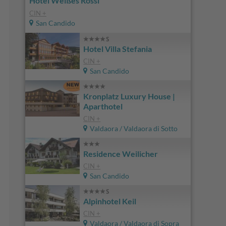
Hotel Weißes Rössl
CIN +
San Candido
Hotel Villa Stefania
CIN +
San Candido
Kronplatz Luxury House |
Aparthotel
CIN +
Valdaora / Valdaora di Sotto
Residence Weilicher
CIN +
San Candido
Alpinhotel Keil
CIN +
Valdaora / Valdaora di Sopra