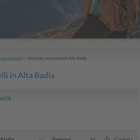
 escursionisti
>
Hotel per escursionisti Alta Badia
lli in Alta Badia
alità
Stelle
Regioni
Cartina