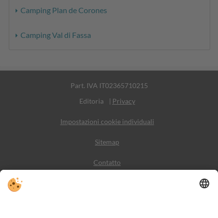
Camping Plan de Corones
Camping Val di Fassa
Part. IVA IT02365710215
Editoria
|
Privacy
Impostazioni cookie individuali
Sitemap
Contatto
Meteo
Social Media