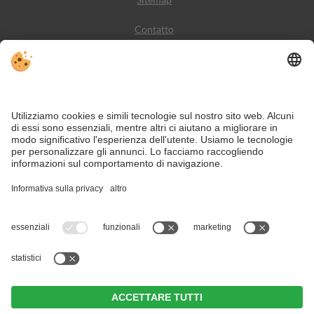
Contatto
Meteo
Social Media
VIVODolomiti è il portale di viaggio per una vacanza in
montagna indimenticabile – con alloggi e offerte nelle
Dolomiti, Patrimonio Naturale dell’Umanità UNESCO.
Nonostante il lavoro accurato e il costante aggiornamento dei contenuti, si
possono verificare errori. Non garantiamo la correttezza e la completezza di
tutte le informazioni.
Per motivi di sicurezza, si prega di verificare chiedendo direttamente sul posto
all'organizzatore.