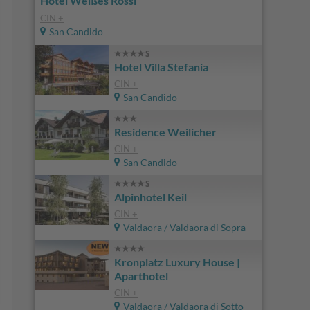
Hotel Weißes Rössl
CIN +
San Candido
Hotel Villa Stefania
CIN +
San Candido
Residence Weilicher
CIN +
San Candido
Alpinhotel Keil
CIN +
Valdaora / Valdaora di Sopra
Kronplatz Luxury House |
Aparthotel
CIN +
Valdaora / Valdaora di Sotto