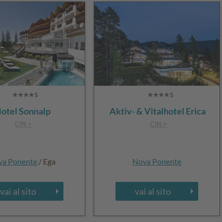
otel Sonnalp
Aktiv- & Vitalhotel Erica
CIN +
CIN +
va Ponente
/ Ega
Nova Ponente
vai al sito
vai al sito