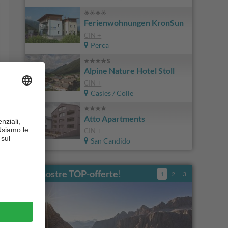
Ferienwohnungen KronSun
CIN +
Perca
Alpine Nature Hotel Stoll
CIN +
Casies / Colle
Atto Apartments
CIN +
San Candido
Le nostre TOP-offerte
!
1
2
3