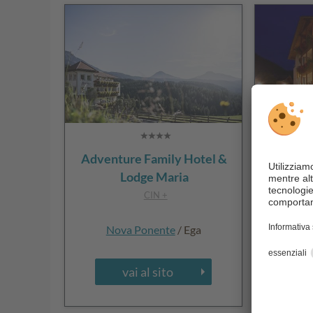
Adventure Family Hotel &
Hotel R
Lodge Maria
CIN +
Nova Ponente
/ Ega
vai al sito