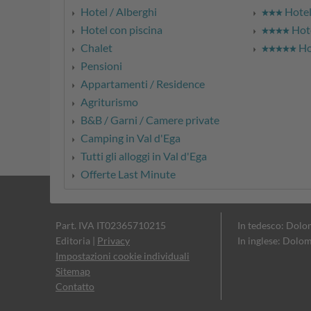
Hotel / Alberghi
Hotel 
Hotel con piscina
Hote
Chalet
Hot
Pensioni
Appartamenti / Residence
Agriturismo
B&B / Garni / Camere private
Camping in Val d'Ega
Tutti gli alloggi in Val d'Ega
Offerte Last Minute
Part. IVA IT02365710215
In tedesco: Dolo
Editoria
|
Privacy
In inglese: Dolom
Impostazioni cookie individuali
Sitemap
Contatto