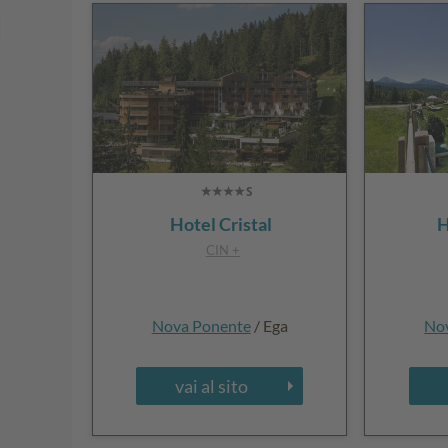
Hotel Cristal
H
CIN +
Nova Ponente
/ Ega
No
vai al sito