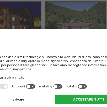
istorante Pardeller
Hotel Marica
CIN +
CIN +
Nova Levante
Nova Ponente
/ Ega
vai al sito
vai al sito