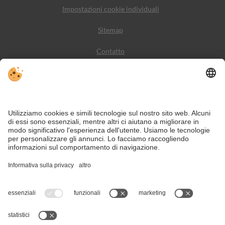
Impostazioni cookie individuali
Sitemap
Contatto
Meteo
Social Media
VIVODolomiti è il portale di viaggio per una vacanza in
montagna indimenticabile – con alloggi e offerte nelle
Dolomiti, Patrimonio Naturale dell’Umanità UNESCO.
Nonostante il lavoro accurato e il costante aggiornamento dei contenuti, si
possono verificare errori. Non garantiamo la correttezza e la completezza di
tutte le informazioni.
Per motivi di sicurezza, si prega di verificare chiedendo direttamente sul posto