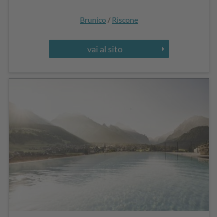
Brunico
/
Riscone
vai al sito