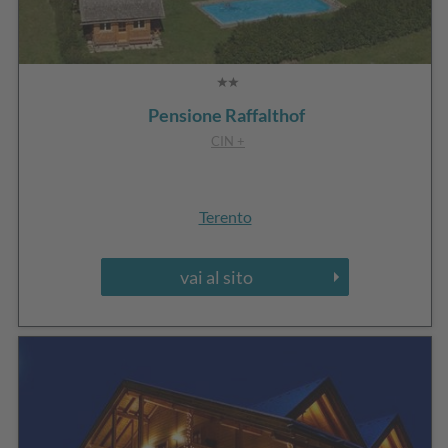
Pensione Raffalthof
CIN +
Terento
vai al sito