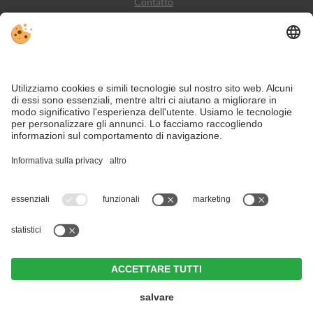
Contatto
Meteo
Social Media
VIVODolomiti è il portale di viaggio per una vacanza in
montagna indimenticabile – con alloggi e offerte nelle
Dolomiti, Patrimonio Naturale dell’Umanità UNESCO.
Nonostante il lavoro accurato e il costante aggiornamento dei contenuti, si
possono verificare errori. Non garantiamo la correttezza e la completezza di
tutte le informazioni.
Per motivi di sicurezza, si prega di verificare chiedendo direttamente sul posto
all'organizzatore.
Hotel Weißes Rössl