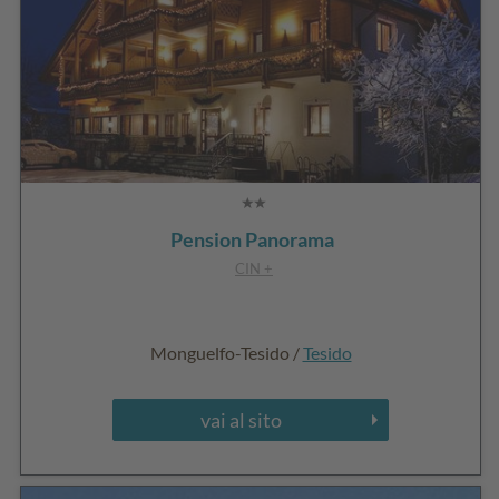
Pension Panorama
CIN +
Monguelfo-Tesido /
Tesido
vai al sito