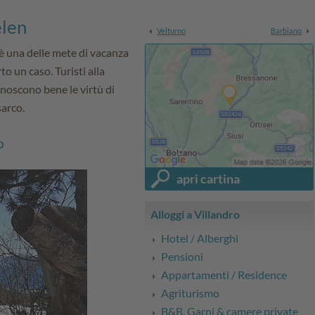
elen
Velturno
Barbiano
 è una delle mete di vacanza
rto un caso. Turisti alla
noscono bene le virtù di
sarco.
o
apri cartina
Alloggi a Villandro
Hotel / Alberghi
Pensioni
Appartamenti / Residence
Agriturismo
B&B, Garni & camere private