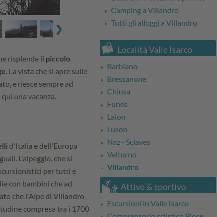
Camping a Villandro
Tutti gli alloggi a Villandro
Località Valle Isarco
e risplende il
piccolo
Barbiano
ge
. La vista che si apre sulle
Bressanone
ato, e riesce sempre ad
Chiusa
o qui una vacanza.
Funes
Laion
Luson
Naz - Sciaves
lli
d'Italia e dell'Europa
Velturno
uali. L'alpeggio, che si
Villandro
scursionistici per tutti e
glie con bambini che ad
Attivo & sportivo
ato che l'Alpe di Villandro
Escursioni in Valle Isarco
titudine compresa tra i 1700
Comprensorio sciistico Plose