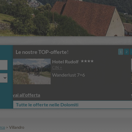
Le nostre TOP-offerte
!
1
2
Hotel Rudolf
CIN +
Wanderlust 4=3
vai all'offerta
Tutte le offerte nelle Dolomiti
arco
>
Villandro