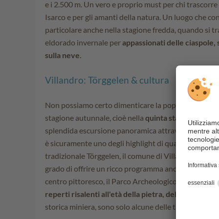
e i 2.500 m. Un vero e proprio must per chi trascorre
Isarco e per gli amanti della natura. Un luogo che co
particolare anche nella stagione fredda, quando si tr
eldorado invernale per
appassionati delle ciaspole, 
sulla neve
.
Villandro: Törggelen & cultura
Non possiamo certo dimenticare la popolare tradizi
stagione autunnale, cioè nella
quinta stagione dell'
splendida escursione panoramica attraverso vigneti 
è sicuramente uno degli highlight di qualsiasi soggio
tradizionale Törggelen, il comune di Villandro in prov
grado di offrire un ricco programma anche per gli appa
centro pittoresco, il Parco Archeologico situato nel 
reperti risalenti all'età della pietra, del bronzo e de
storica miniera, sono solo alcune delle tante attrazio