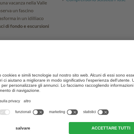
 una vacanza nella Valle
nserva un fascino
asforma in un idilliaco
sci di fondo e escursioni
one del
Törggelen
nella
anno
. Vissuta durante una
e castagneti, questa usanza
rno autunnale. Oltre al
incia di Bolzano è però in
ssionati di cultura. Il
cuore del paese - con
l ferro
- così come la
ni che meritano una visita.