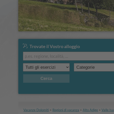
Trovate il Vostro alloggio
Hotel Rudolf
CIN +
Wanderlust 7=6
Cerca
vai all'offerta
Vacanze Dolomiti
>
Regioni di vacanza
>
Alto Adige
>
Valle Is