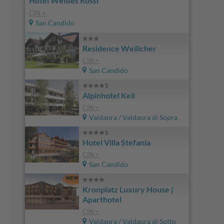
Hotel Weißes Rössl
CIN +
San Candido
Residence Weilicher
CIN +
San Candido
Alpinhotel Keil
CIN +
Valdaora / Valdaora di Sopra
Hotel Villa Stefania
CIN +
San Candido
Kronplatz Luxury House |
Aparthotel
CIN +
Valdaora / Valdaora di Sotto