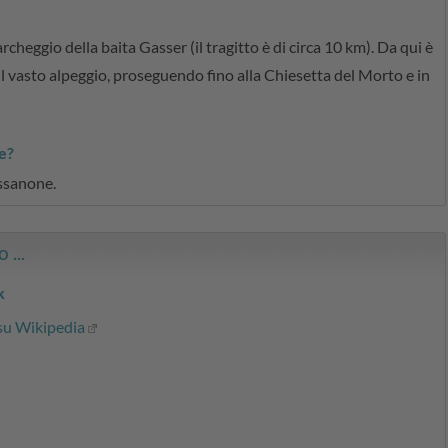
rcheggio della baita Gasser (il tragitto è di circa 10 km). Da qui è
ul vasto alpeggio, proseguendo fino alla Chiesetta del Morto e in
e?
essanone.
 ...
k
su Wikipedia