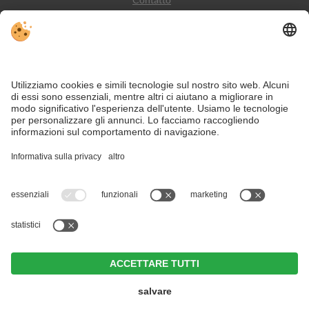
Meteo
Social Media
VIVODolomiti è il portale di viaggio per una vacanza in
montagna indimenticabile – con alloggi e offerte nelle
Dolomiti, Patrimonio Naturale dell’Umanità UNESCO.
Nonostante il lavoro accurato e il costante aggiornamento dei contenuti, si
possono verificare errori. Non garantiamo la correttezza e la completezza di
tutte le informazioni.
Per motivi di sicurezza, si prega di verificare chiedendo direttamente sul posto
all'organizzatore.
Cartina
Alloggi
Hotel Weißes Rössl