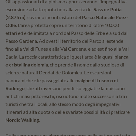
Gli appassionati di alpinismo apprezzeranno l'impegnativa
escursione ad alta quota fino alla vetta del
Sass de Putia
(2.875 m)
, sovrano incontrastato del
Parco Naturale Puez-
Odle
. L'area protetta copre un territorio di oltre 10.000
ettari ed è delimitata a nord dal Passo delle Erbe e a sud dal
Passo Gardena. Ad ovest il territorio del Parco si estende
fino alla Val di Funes e alla Val Gardena, e ad est fino alla Val
Badia. La roccia caratteristica di quest'area è la quasi
bianca
e cristallina dolomia
, che prende il nome dallo studioso di
scienze naturali Deodat de Dolomieu. Le escursioni
panoramiche e le passeggiate alle
malghe di Luson o di
Rodengo
, che attraversano pendii soleggiati e lambiscono
antichi masi pittoreschi, riscuotono molto successo sia tra i
turisti che tra i locali, allo stesso modo degli impegnativi
itinerari ad alta quota o delle svariate possibilità di praticare
Nordic Walking
.
E alla sera, dopo una giornata trascorsa nella natura, potrete