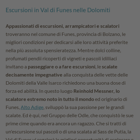
Escursioni in Val di Funes nelle Dolomiti
Appassionati di escursioni, arrampicatori e scalatori
troveranno nel comune di Funes, provincia di Bolzano, le
migliori condizioni per dedicarsi alle loro attività preferite
nella più assoluta spensieratezza. Mentre dolci colline,
profumati pendii ricoperti di vigneti e pascoli idilliaci
invitano a
passeggiare o a fare escursioni
, le
scalate
decisamente impegnative
alla conquista delle vette delle
Dolomiti della Valle Isarco richiedono una buona dose di
forza ed abilità. In questo luogo
Reinhold Messner, lo
scalatore estremo noto in tutto il mondo
ed originario di
Funes,
Alto Adige
, sviluppò la sua passione per le grandi
scalate. Ed è qui, nel Gruppo delle Odle, che conquistò le sue
prime cime quando era ancora un ragazzo. Che si tratti di
un'escursione sui pascoli o di una scalata al Sass de Putia, la
Val di Funes vi regalerà le migliori opportunità di esplorare e