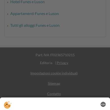
Hotel Funes e Luson
Appartamenti Funes e Luson
Tutti gli alloggi Funes e Luson
Part. IVA IT02365710215
Editoria
|
Privacy
Impostazioni cookie individuali
Sitemap
Contatto
Meteo