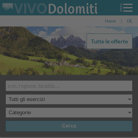
Home
|
DE
Tutte le offerte
Cerca