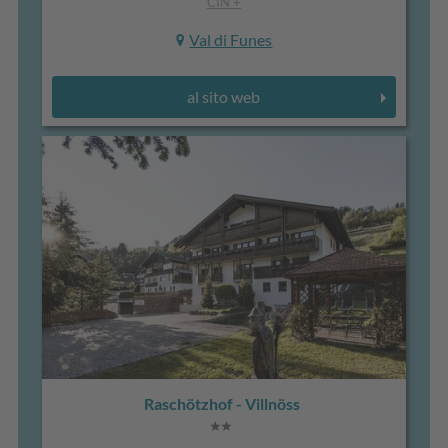
CIN +
Val di Funes
al sito web
Raschötzhof - Villnöss