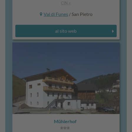
CIN +
Val di Funes
/ San Pietro
al sito web
Mühlerhof