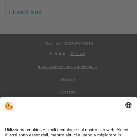
Hotel di lusso
Part. IVA IT02365710215
Editoria
|
Privacy
Impostazioni cookie individuali
Sitemap
Contatto
Meteo
Social Media