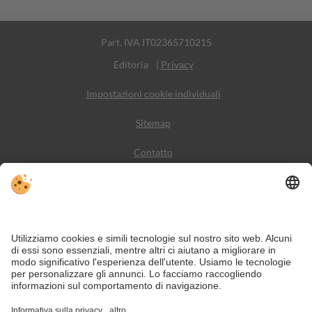
Part. IVA IT02365710215
Editoria
|
Privacy
Impostazioni cookie individuali
Sitemap
Contatto
Meteo
Social Media
VIVODolomiti è il portale di viaggio per una vacanza in
montagna indimenticabile – con alloggi e offerte nelle