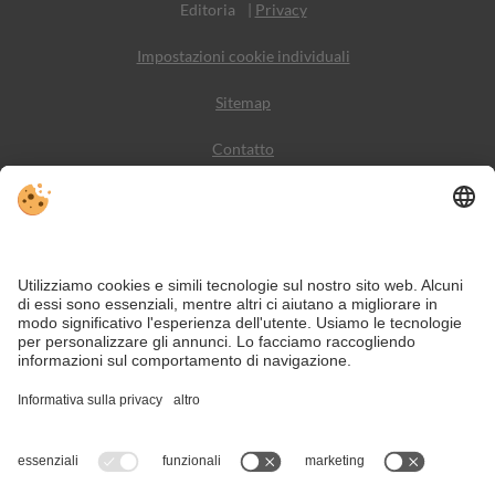
Editoria
|
Privacy
Impostazioni cookie individuali
Sitemap
Contatto
Meteo
Social Media
VIVODolomiti è il portale di viaggio per una vacanza in
montagna indimenticabile – con alloggi e offerte nelle
Dolomiti, Patrimonio Naturale dell’Umanità UNESCO.
Nonostante il lavoro accurato e il costante aggiornamento dei contenuti, si
possono verificare errori. Non garantiamo la correttezza e la completezza di