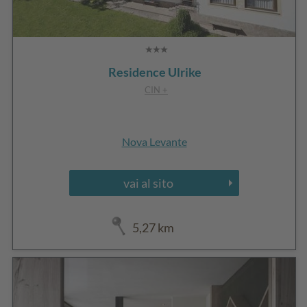
Residence Ulrike
CIN +
Nova Levante
vai al sito
5,27 km