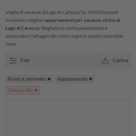
Voglia di vacanze al Lago di Carezza? Su VIVODolomiti
troverete i migliori
appartamenti per vacanze vicino al
Lago di Carezza
. Sfogliate la nostra panoramica e
assicuratevi l’alloggio dei vostri sogni in questa splendida
zona.
Filtri
Cartina
Ricerca perimetro
Appartamento
Elimina filtri
7
Sono stati trovati 9 alloggi nei dintorni.
Filtro
Zona