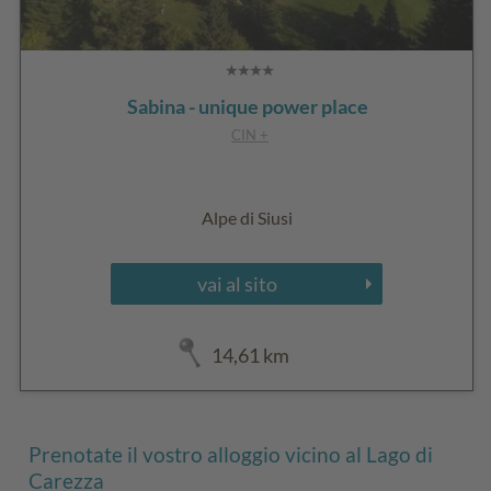
Sabina - unique power place
CIN +
Alpe di Siusi
vai al sito
14,61 km
Prenotate il vostro alloggio vicino al Lago di
Carezza