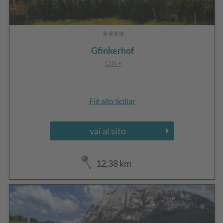
Gfinkerhof
CIN +
Fiè allo Sciliar
vai al sito
12,38 km