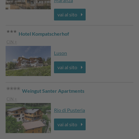
Maranza
vai al sito
Hotel Kompatscherhof
CIN +
Luson
vai al sito
Weingut Santer Apartments
CIN +
Rio di Pusteria
vai al sito