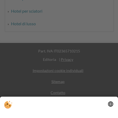
Hotel per sciatori
Hotel di lusso
Part. IVA IT02365710215
Editoria
|
Privacy
Impostazioni cookie individuali
Sitemap
Contatto
Meteo
Social Media