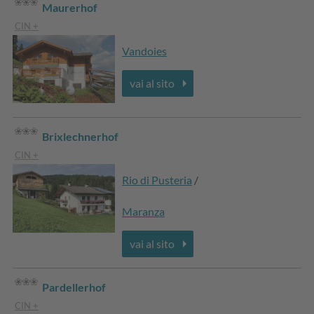
Maurerhof
CIN +
Vandoies
vai al sito
Brixlechnerhof
CIN +
Rio di Pusteria
/
Maranza
vai al sito
Pardellerhof
CIN +