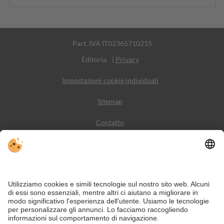
Part. IVA IT02365710215
Editoria
|
Privacy
Impostazioni cookie individuali
Sitemap
Contatto
Meteo
Social Media
VIVODolomiti è il portale di viaggio per una vacanza in