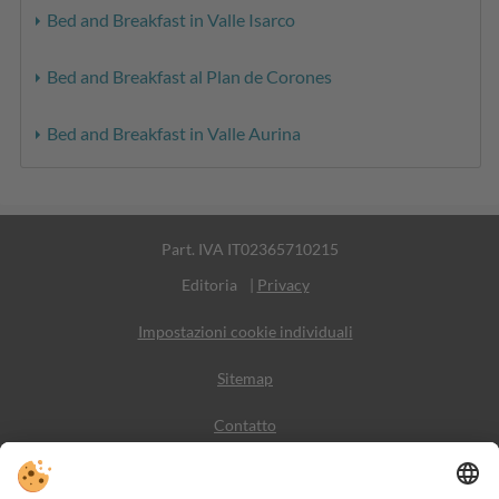
Bed and Breakfast in Valle Isarco
Bed and Breakfast al Plan de Corones
Bed and Breakfast in Valle Aurina
Part. IVA IT02365710215
Editoria
|
Privacy
Impostazioni cookie individuali
Sitemap
Contatto
Meteo