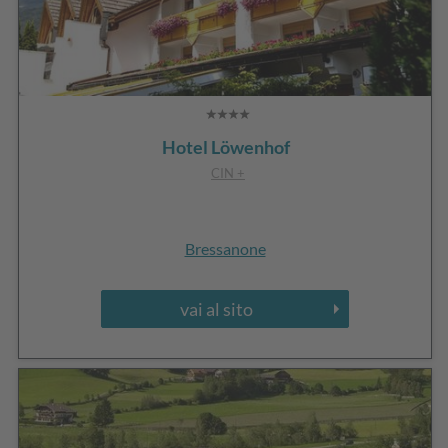
Hotel Löwenhof
CIN +
Bressanone
vai al sito