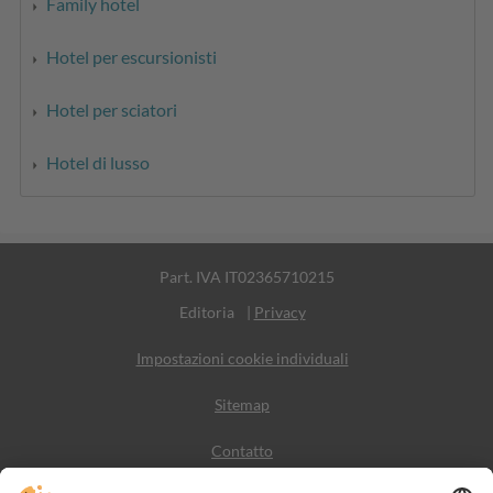
Family hotel
Hotel per escursionisti
Hotel per sciatori
Hotel di lusso
Part. IVA IT02365710215
Editoria
|
Privacy
Impostazioni cookie individuali
Sitemap
Contatto