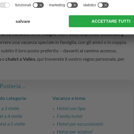
ll'area vacanze Sci e Malghe Rio Pusteria presso Gitschberg
rrere una vacanza speciale in famiglia, con gli amici o in coppia.
 subito il loro posto preferito – davanti al camino accesso,
a
o
chalet a Valles
, qui troverete il vostro regno personale, per
Pusteria ...
do categoria
Vacanze a tema
a 3 stelle
Hotel con Spa
l a 4 stelle
Family hotel
el a 5 stelle
Hotel per escursionisti
Hotel per sciatori