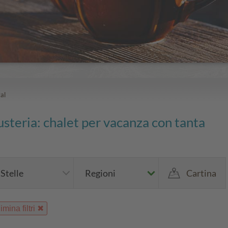
al
usteria: chalet per vacanza con tanta
Stelle
Regioni
Cartina
imina filtri