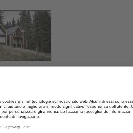
chalets Obomilla
CIN +
 Pusteria
/
Maranza
vai al sito