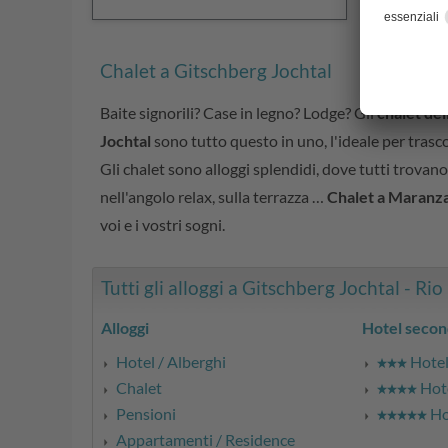
Chalet a Gitschberg Jochtal
Baite signorili? Case in legno? Lodge? Gli
chalet de
Jochtal
sono tutto questo in uno, l'ideale per trasco
Gli chalet sono alloggi splendidi, dove tutti trovano
nell'angolo relax, sulla terrazza …
Chalet a Maranz
voi e i vostri sogni.
Tutti gli alloggi a Gitschberg Jochtal - Rio 
Alloggi
Hotel secon
Hotel / Alberghi
Hotel 
Chalet
Hote
Pensioni
Hot
Appartamenti / Residence