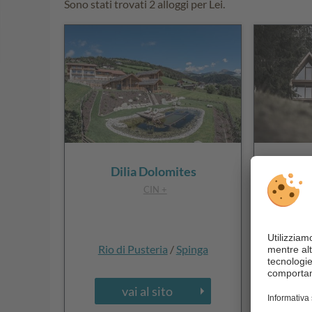
Sono stati trovati 2 alloggi per Lei.
Dilia Dolomites
Wald
CIN +
Rio di Pusteria
/
Spinga
Rio di
vai al sito