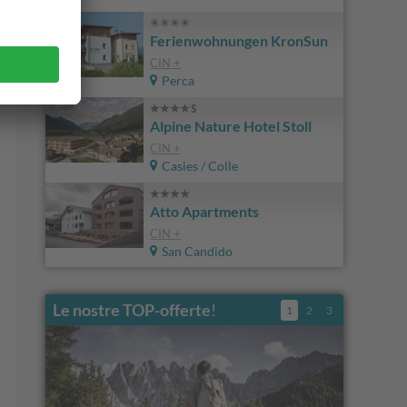
Ferienwohnungen KronSun
CIN +
Perca
Alpine Nature Hotel Stoll
CIN +
Casies / Colle
Atto Apartments
CIN +
San Candido
Le nostre TOP-offerte
!
1
2
3