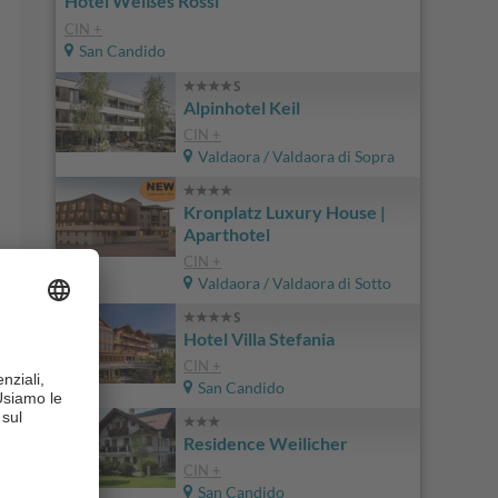
Hotel Weißes Rössl
CIN +
San Candido
Alpinhotel Keil
CIN +
Valdaora / Valdaora di Sopra
Kronplatz Luxury House |
Aparthotel
CIN +
Valdaora / Valdaora di Sotto
Hotel Villa Stefania
CIN +
San Candido
Residence Weilicher
CIN +
San Candido