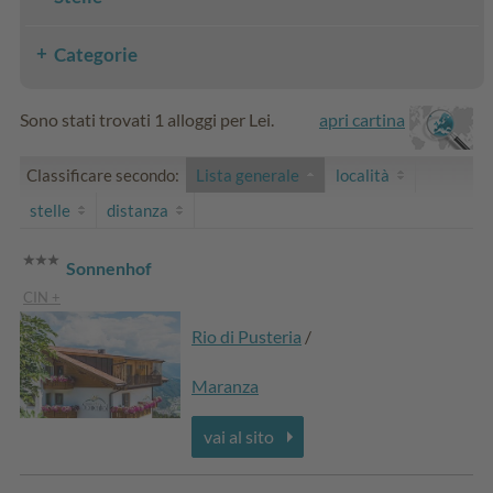
Categorie
Sono stati trovati 1 alloggi per Lei.
apri cartina
Classificare secondo:
Lista generale
località
stelle
distanza
Sonnenhof
CIN +
Rio di Pusteria
/
Maranza
vai al sito