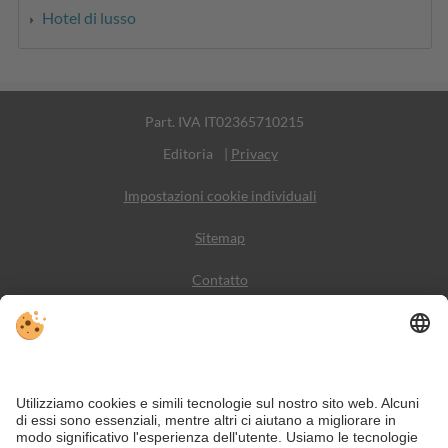
Hotel di lusso
Part. IVA IT02365710215
Editoria
|
Privacy
Impostazioni cookie individuali
Sitemap
Contatto
Meteo
Social Media