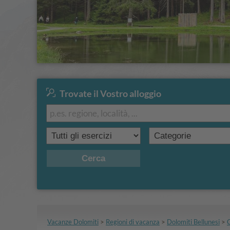
Trovate il Vostro alloggio
Cerca
Vacanze Dolomiti
>
Regioni di vacanza
>
Dolomiti Bellunesi
>