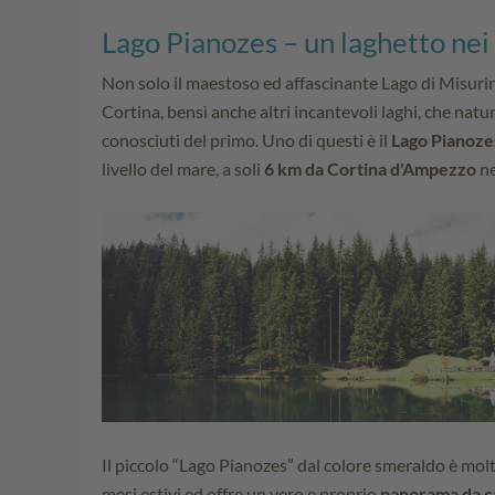
Lago Pianozes – un laghetto nei 
Non solo il maestoso ed affascinante Lago di Misurina
Cortina, bensì anche altri incantevoli laghi, che na
conosciuti del primo. Uno di questi è il
Lago Pianoze
livello del mare, a soli
6 km da Cortina d'Ampezzo
ne
Il piccolo “Lago Pianozes” dal colore smeraldo è mol
mesi estivi ed offre un vero e proprio
panorama da c