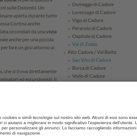
Domegge di Cadore
oni sulle Dolomiti. Un
Lorenzago di Cadore
imane aperta durante tutto
Vigo di Cadore
stessa Cortina anche
Perarolo di Cadore
giata circondati da una
vista
Ospitale di Cadore
ideale anche per una piccola
Val di Zoldo
er fare un giro attorno al
Alto Cadore / Val Boite:
San Vito di Cadore
Borca di Cadore
es, che si trova direttamente
Vodo di Cadore
minatori ed escursionisti. Il
Ciblana di Cadore
prattutto per la sua
Valle di Cadore
Comelico:
Sappada
Padola Comelico
Comelico Superiore
San Nicolò di Comelico