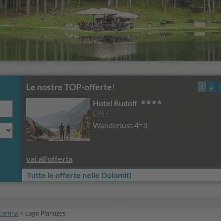
Le nostre TOP-offerte
!
1
2
Hotel Rudolf
CIN +
Wanderlust 4=3
vai all'offerta
Tutte le offerte nelle Dolomiti
Cortina
>
Lago Pianozes