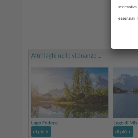
Altri laghi nelle vicinanze ...
Lago Federa
Lago di Mis
di più
di più