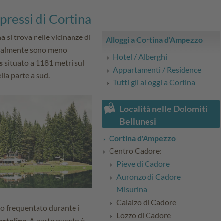
pressi di Cortina
 si trova nelle vicinanze di
Alloggi a Cortina d'Ampezzo
turalmente sono meno
Hotel / Alberghi
s
situato a 1181 metri sul
Appartamenti / Residence
lla parte a sud.
Tutti gli alloggi a Cortina
Località nelle Dolomiti
Bellunesi
Cortina d'Ampezzo
Centro Cadore:
Pieve di Cadore
Auronzo di Cadore
Misurina
Calalzo di Cadore
to frequentato durante i
Lozzo di Cadore
artolina
. A parte questo è