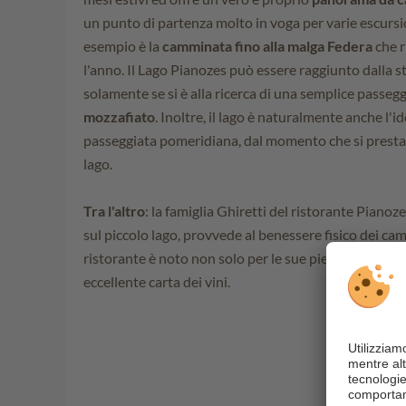
un punto di partenza molto in voga per varie escursi
esempio è la
camminata fino alla malga Federa
che r
l'anno. Il Lago Pianozes può essere raggiunto dalla 
solamente se si è alla ricerca di una semplice passeg
mozzafiato
. Inoltre, il lago è naturalmente anche l'
passeggiata pomeridiana, dal momento che si presta p
lago.
Tra l'altro
: la famiglia Ghiretti del ristorante Pianoz
sul piccolo lago, provvede al benessere fisico dei cam
ristorante è noto non solo per le sue pietanze, ma so
eccellente carta dei vini.