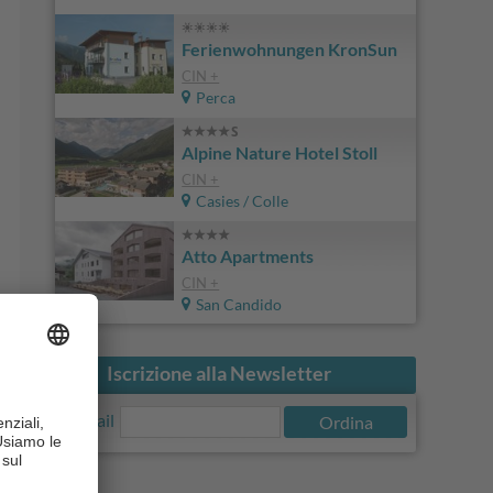
Ferienwohnungen KronSun
CIN +
Perca
Alpine Nature Hotel Stoll
CIN +
Casies / Colle
Atto Apartments
CIN +
San Candido
Iscrizione alla Newsletter
E-Mail