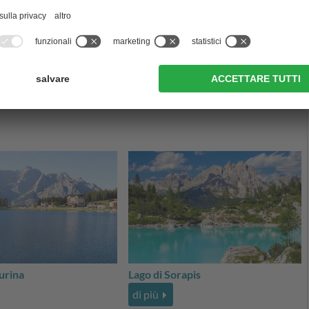
Danta di Cadore
Santo Stefano di Cadore
San Pietro di Cadore
Arabba
Alleghe
Agordo
urina
Lago di Sorapis
di più