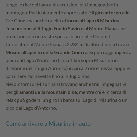
lungo le rive del lago alle escursioni più impegnative in
montagna. Particolarmente apprezzato è il
giro attorno alle
Tre Cime
, ma anche quello
attorno al Lago di Misurina
,
l'
escursione al Rifugio Fondo Savio o al Monte Piana
, che
premiano con una vista spettacolare sulle Dolomiti.
Curiosità: sul Monte Piana, a 2.234 m di altitudine, si trova il
Museo all’aperto della Grande Guerra
. Si può raggiungere a
piedi dal Lago d'Antorno (circa 1 km sopra Misurina in
direzione del rifugio Auronzo) in circa 2 ore e mezza, oppure
con il servizio navetta fino al Rifugio Bosi.
Nei dintorni di Misurina si trovano anche trail impegnativi
per gli
amanti della mountain bike
, mentre chi è in cerca di
relax può godersi un giro in barca sul Lago di Misurina o un
picnic al Lago d'Antorno.
Come arrivare a Misurina in auto