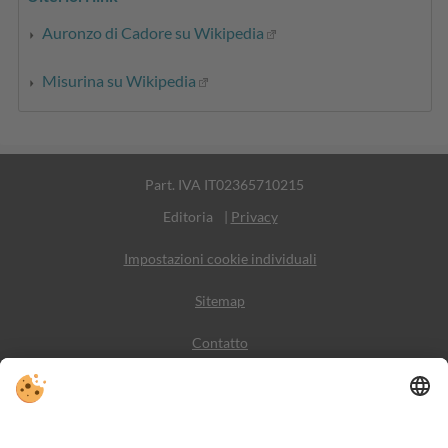
Auronzo di Cadore su Wikipedia
Misurina su Wikipedia
Part. IVA IT02365710215
Editoria
|
Privacy
Impostazioni cookie individuali
Sitemap
Contatto
Meteo
Social Media