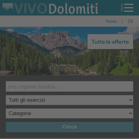
Home
|
DE
Tutte le offerte
Cerca