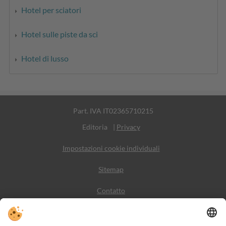
Hotel per sciatori
Hotel sulle piste da sci
Hotel di lusso
Part. IVA IT02365710215
Editoria
|
Privacy
Impostazioni cookie individuali
Sitemap
Contatto
Meteo