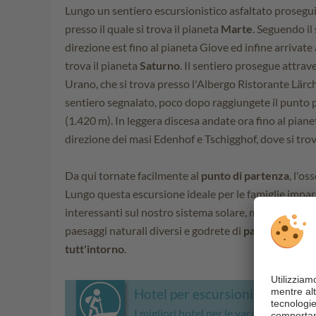
Lungo un sentiero escursionistico asfaltato prosegu
presso il quale si trova il pianeta
Marte
. Seguendo il
direzione est fino al pianeta Giove ed infine arrivate
trova il pianeta
Saturno
. Il sentiero prosegue attrav
Urano, che si trova presso l'Albergo Ristorante Lär
sentiero segnalato, poco dopo raggiungete il punto p
(1.420 m). In leggera discesa andate ora fino al pian
direzione dei masi Edenhof e Tschigghof, dove si trov
Da qui tornate facilmente al
punto di partenza
, l'o
Lungo questa escursione ideale per le famiglie impar
interessanti sul nostro sistema solare, ma camminer
paesaggi naturali diversi e godrete di
panorami affas
tutt'intorno
.
Hotel per escursionisti in Val d
I migliori hotel per le vacanze escursi