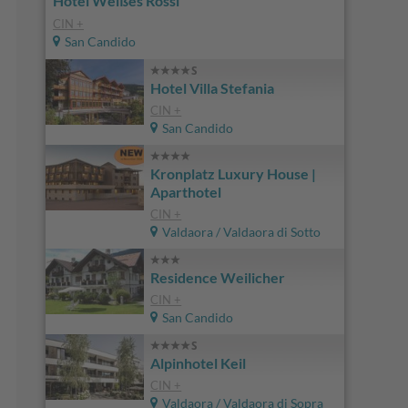
Hotel Weißes Rössl
CIN +
San Candido
Hotel Villa Stefania
CIN +
San Candido
Kronplatz Luxury House |
Aparthotel
CIN +
Valdaora / Valdaora di Sotto
Residence Weilicher
CIN +
San Candido
Alpinhotel Keil
CIN +
Valdaora / Valdaora di Sopra