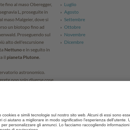
ite fino al maso Oberegger,
Luglio
 segnavia L, proseguite in
Agosto
 al maso Malgeier, dove si
Settembre
erso un biotopo fino ad
Ottobre
chenwald. Proseguendo sul
Novembre
iù alto dell'escursione
Dicembre
eta
Nettuno
e in seguito in
a il
pianeta Plutone
.
sservatorio astronomico.
erete non solo diverse cose
ete anche attraverso
cinanti sulle Dolomiti
'Ega e nei dintorni
onistiche