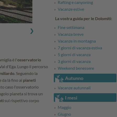
Rafting e canyoning
Vacanze estive
La vostra guida per le Dolomiti:
Fine settimana
Vacanza breve
Vacanze in montagna
7 giorni di vacanza estiva
5 giorni di vacanza
miglia è l'
osservatorio
3 giorni di vacanza
al d'Ega. Lungo il percorso
Weekend benessere
 miliardo
. Seguendo la
Autunno
 da là fino ai
pianeti
uesto caso l'osservatorio
Vacanze autunnali
golo pianeta si trova un
I mesi
nti
sul rispettivo corpo
Maggio
Giugno