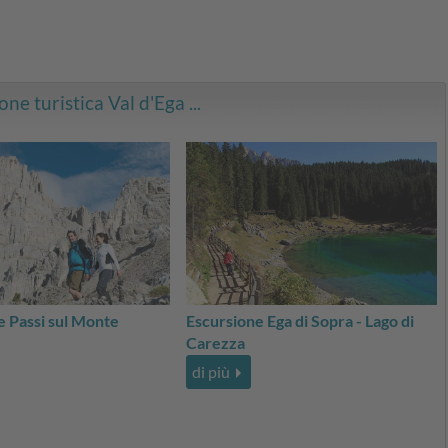
one turistica Val d'Ega ...
e Passi sul Monte
Escursione Ega di Sopra - Lago di
Carezza
di più