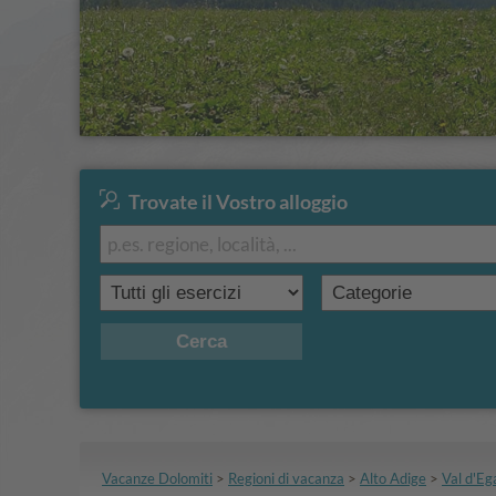
Trovate il Vostro alloggio
Cerca
Vacanze Dolomiti
>
Regioni di vacanza
>
Alto Adige
>
Val d'Eg