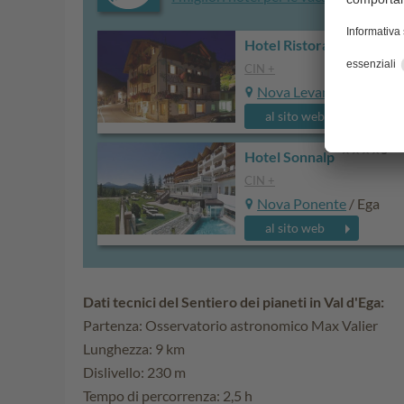
Hotel Ristorante Pardell
CIN +
Nova Levante
al sito web
Hotel Sonnalp
CIN +
Nova Ponente
/ Ega
al sito web
Dati tecnici del Sentiero dei pianeti in Val d'Ega:
Partenza: Osservatorio astronomico Max Valier
Lunghezza: 9 km
Dislivello: 230 m
Tempo di percorrenza: 2,5 h