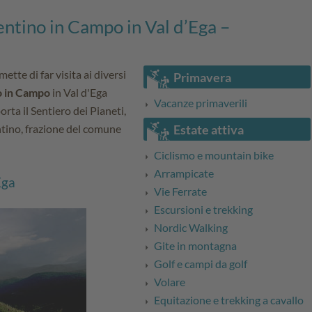
lentino in Campo in Val d’Ega –
mette di far visita ai diversi
Primavera
no in Campo
in Val d'Ega
Vacanze primaverili
orta il Sentiero dei Pianeti,
ntino, frazione del comune
Estate attiva
Ciclismo e mountain bike
Arrampicate
Ega
Vie Ferrate
Escursioni e trekking
Nordic Walking
Gite in montagna
Golf e campi da golf
Volare
Equitazione e trekking a cavallo