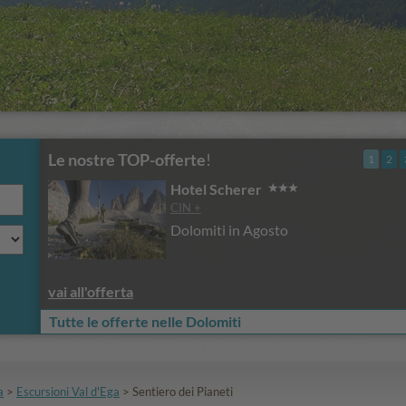
Le nostre TOP-offerte
!
1
2
Hotel Scherer
CIN +
Dolomiti in Agosto
vai all'offerta
Tutte le offerte nelle Dolomiti
a
>
Escursioni Val d'Ega
>
Sentiero dei Pianeti