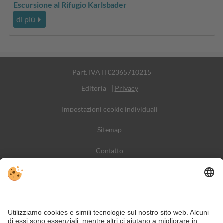
Escursione al Rifugio Karlsbader
di più
Part. IVA IT02365710215
Editoria
|
Privacy
Impostazioni cookie individuali
Sitemap
Contatto
Meteo
Social Media