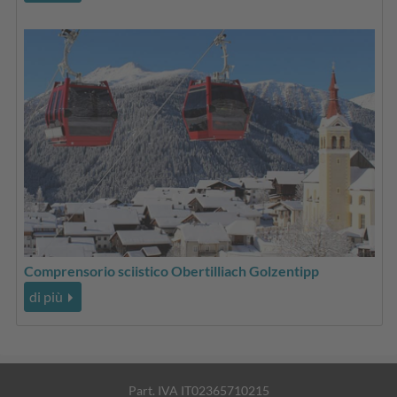
Comprensorio sciistico Obertilliach Golzentipp
di più
Part. IVA IT02365710215