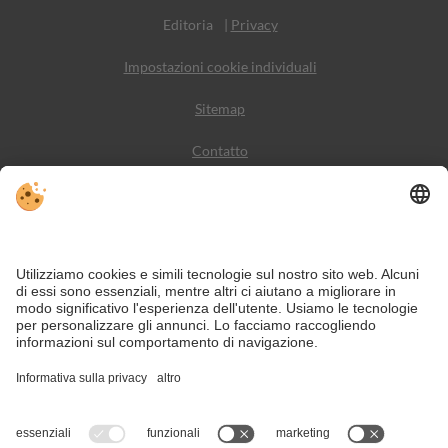
Editoria
|
Privacy
Impostazioni cookie individuali
Sitemap
Contatto
Meteo
Social Media
VIVODolomiti è il portale di viaggio per una vacanza in
montagna indimenticabile – con alloggi e offerte nelle
Dolomiti, Patrimonio Naturale dell’Umanità UNESCO.
Nonostante il lavoro accurato e il costante aggiornamento dei contenuti, si
possono verificare errori. Non garantiamo la correttezza e la completezza di