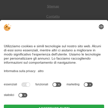
Sitemap
Contatto
Meteo
Social Media
VIVODolomiti è il portale di viaggio per una vacanza in
montagna indimenticabile – con alloggi e offerte nelle
Dolomiti, Patrimonio Naturale dell’Umanità UNESCO.
Nonostante il lavoro accurato e il costante aggiornamento dei contenuti, si
possono verificare errori. Non garantiamo la correttezza e la completezza di
tutte le informazioni.
Per motivi di sicurezza, si prega di verificare chiedendo direttamente sul posto
all'organizzatore.