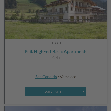
Peil. HighEnd-Basic Apartments
CIN +
San Candido
/ Versciaco
vai al sito