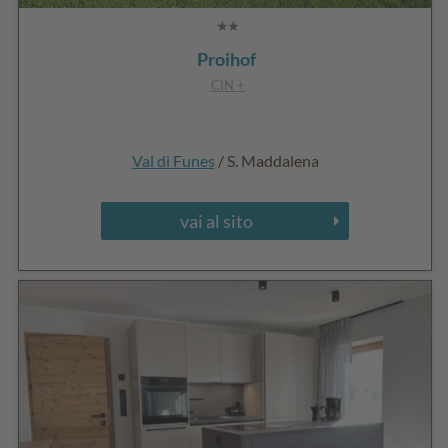
Proihof
CIN +
Val di Funes
/ S. Maddalena
vai al sito