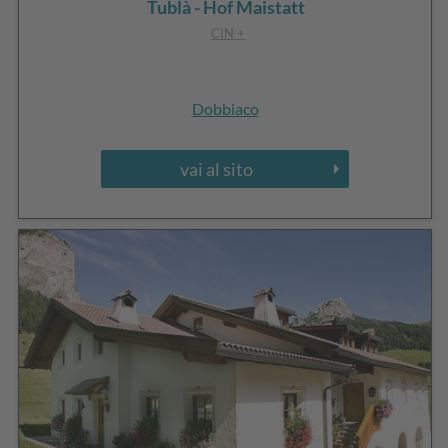
Tublà - Hof Maistatt
CIN +
Dobbiaco
vai al sito