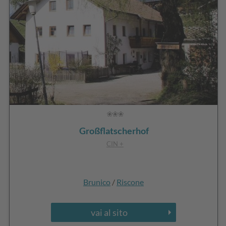
Großflatscherhof
CIN +
Brunico
/
Riscone
vai al sito