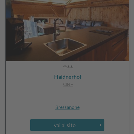
Haidnerhof
CIN +
Bressanone
vai al sito