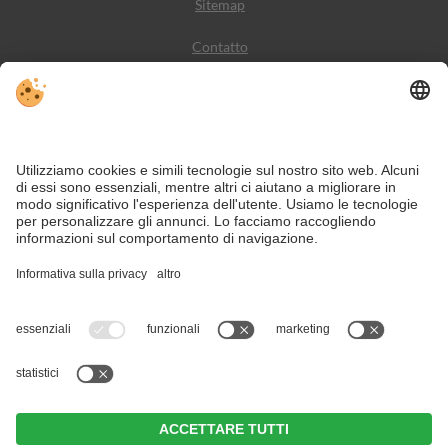
Sitemap
Contatto
Meteo
Social Media
VIVODolomiti è il portale di viaggio per una vacanza in
montagna indimenticabile – con alloggi e offerte nelle
Dolomiti, Patrimonio Naturale dell’Umanità UNESCO.
Nonostante il lavoro accurato e il costante aggiornamento dei contenuti, si
possono verificare errori. Non garantiamo la correttezza e la completezza di
tutte le informazioni.
Per motivi di sicurezza, si prega di verificare chiedendo direttamente sul posto
all'organizzatore.