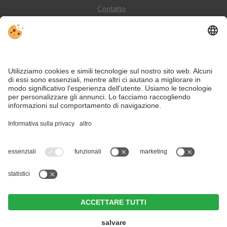
Contatto
Meteo
Social Media
VIVODolomiti è il portale di viaggio per una vacanza in
montagna indimenticabile – con alloggi e offerte nelle
Dolomiti, Patrimonio Naturale dell’Umanità UNESCO.
Nonostante il lavoro accurato e il costante aggiornamento dei contenuti, si
possono verificare errori. Non garantiamo la correttezza e la completezza di
tutte le informazioni.
Per motivi di sicurezza, si prega di verificare chiedendo direttamente sul posto
all'organizzatore.