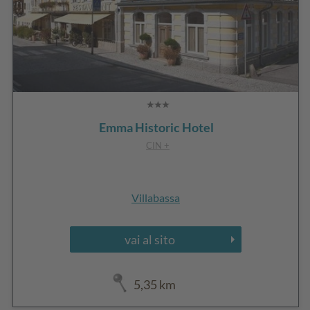
Emma Historic Hotel
CIN +
Villabassa
vai al sito
5,35 km