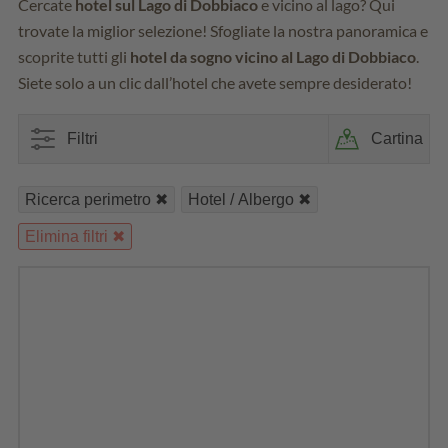
Cercate
hotel sul Lago di Dobbiaco
e vicino al lago? Qui
trovate la miglior selezione! Sfogliate la nostra panoramica e
scoprite tutti gli
hotel da sogno vicino al Lago di Dobbiaco
.
Siete solo a un clic dall’hotel che avete sempre desiderato!
Filtri
Cartina
Ricerca perimetro
Hotel / Albergo
Elimina filtri
23
Sono stati trovati 25 alloggi nei dintorni.
Filtro
Zona