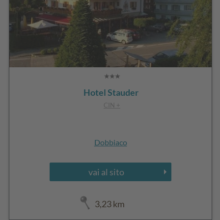
Hotel Stauder
CIN +
Dobbiaco
vai al sito
3,23 km