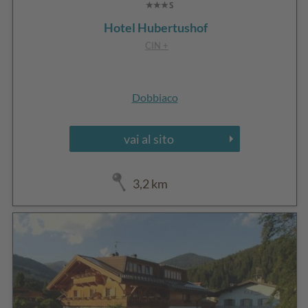
Hotel Hubertushof
CIN +
Dobbiaco
vai al sito
3,2 km