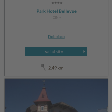
Park Hotel Bellevue
CIN +
Dobbiaco
vai al sito
2,49 km