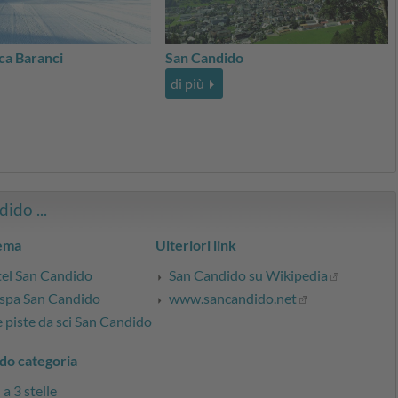
ica Baranci
San Candido
di più
ido ...
tema
Ulteriori link
tel San Candido
San Candido su Wikipedia
 spa San Candido
www.sancandido.net
e piste da sci San Candido
do categoria
a 3 stelle