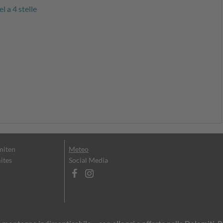
l a 4 stelle
miten
Meteo
ites
Social Media