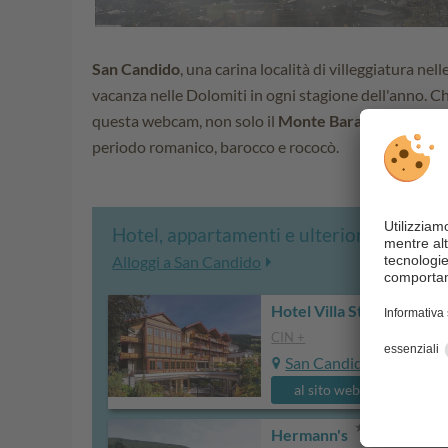
San Candido
, una carina località di villeggiatura ne
vacanza nelle Dolomiti in ogni stagione dell'anno. Ch
questa webcam, non solo il
Monte Baranci
ma anche 
periodo romanico, barocco e rococò.
Hotel, appartamenti e ulteriori alloggi 
Alloggi a San Candido
Hotel Villa Stefania
CIN +
San Candido
al sito web
Hermann's