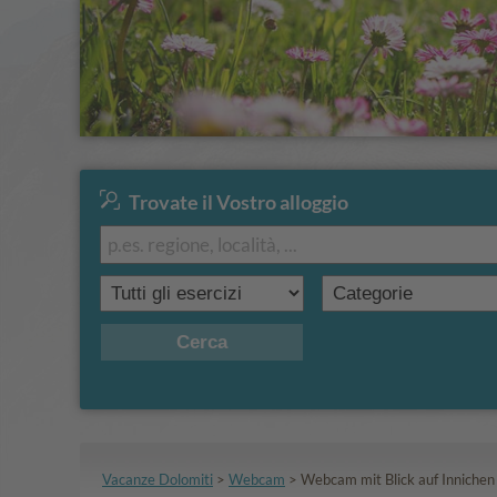
Trovate il Vostro alloggio
Cerca
Vacanze Dolomiti
>
Webcam
>
Webcam mit Blick auf Innichen