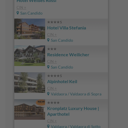
Hotel Weißes Rössl
CIN +
San Candido
Hotel Villa Stefania
CIN +
San Candido
Residence Weilicher
CIN +
San Candido
Alpinhotel Keil
CIN +
Valdaora / Valdaora di Sopra
Kronplatz Luxury House |
Aparthotel
CIN +
Valdaora / Valdaora di Sotto