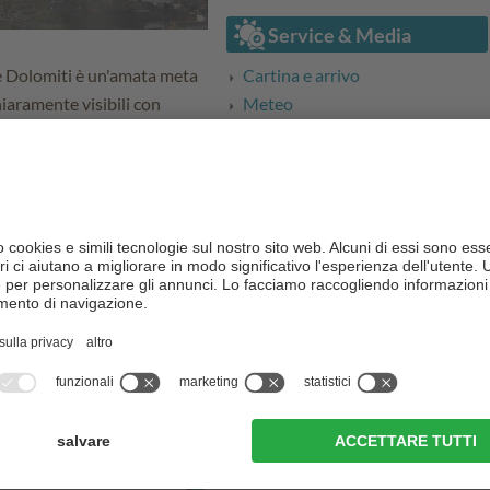
Service & Media
lle Dolomiti è un'amata meta
Cartina e arrivo
iaramente visibili con
Meteo
i due campanili, tesori del
Ricerca degli eventi
Informazioni dalla A-Z
Webcam
Panoramiche a 360°
a San Candido