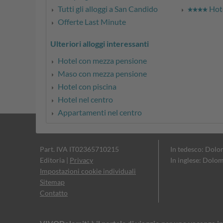
Tutti gli alloggi a San Candido
Hote
Offerte Last Minute
Ulteriori alloggi interessanti
Hotel con mezza pensione
Maso con mezza pensione
Hotel con piscina
Hotel nel centro
Appartamenti nel centro
Part. IVA IT02365710215
In tedesco: Dolo
Editoria
|
Privacy
In inglese: Dolom
Impostazioni cookie individuali
Sitemap
Contatto