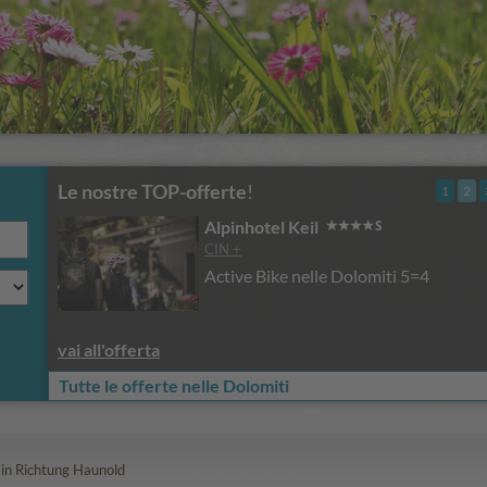
Le nostre TOP-offerte
!
1
2
Alpinhotel Keil
CIN +
Active Bike nelle Dolomiti 5=4
vai all'offerta
Tutte le offerte nelle Dolomiti
 in Richtung Haunold