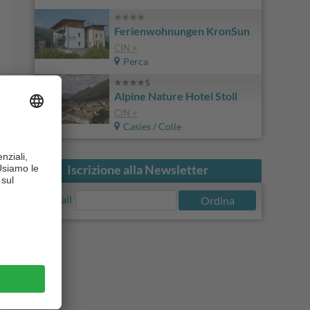
Ferienwohnungen KronSun
CIN +
Perca
Alpine Nature Hotel Stoll
CIN +
Casies / Colle
Iscrizione alla Newsletter
E-Mail