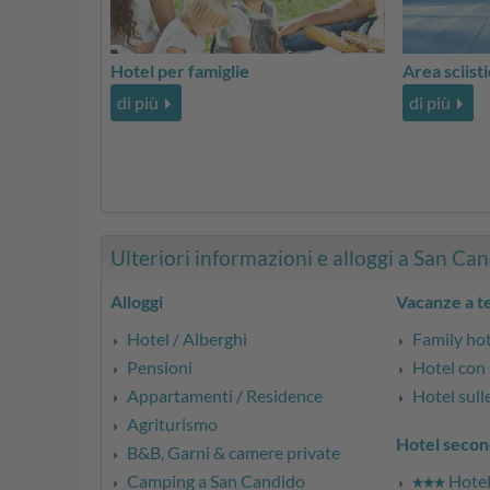
Hotel per famiglie
Area sciist
di più
di più
Ulteriori informazioni e alloggi a San Cand
Alloggi
Vacanze a 
Hotel / Alberghi
Family ho
Pensioni
Hotel con
Appartamenti / Residence
Hotel sull
Agriturismo
Hotel secon
B&B, Garni & camere private
Camping a San Candido
Hotel 