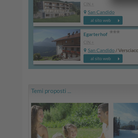
CIN +
San Candido
al sito web
Egarterhof
CIN +
San Candido
/ Versciac
al sito web
Temi proposti ...