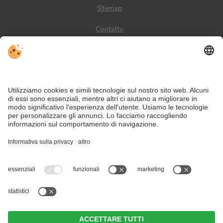
Sitemap
Contatto
Meteo
Social Media
VIVODolomiti è il portale di viaggio per una vacanza in
montagna indimenticabile – con alloggi e offerte nelle
Dolomiti, Patrimonio Naturale dell’Umanità UNESCO.
Nonostante il lavoro accurato e il costante aggiornamento dei contenuti, si
possono verificare errori. Non garantiamo la correttezza e la completezza di
tutte le informazioni.
Per motivi di sicurezza, si prega di verificare chiedendo direttamente sul posto
all'organizzatore.