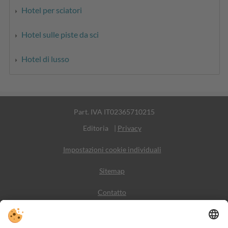
Hotel per sciatori
Hotel sulle piste da sci
Hotel di lusso
Part. IVA IT02365710215
Editoria
|
Privacy
Impostazioni cookie individuali
Sitemap
Contatto
Meteo