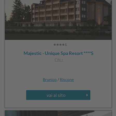
Majestic - Unique Spa Resort ****S
CIN +
Brunico
/
Riscone
vai al sito