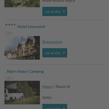
Anterselva di Sopra
vai al sito
Hotel Löwenhof
CIN +
Bressanone
vai al sito
Alpen Natur Camping
CIN +
Rasun
/ Rasun di
Sotto
vai al sito