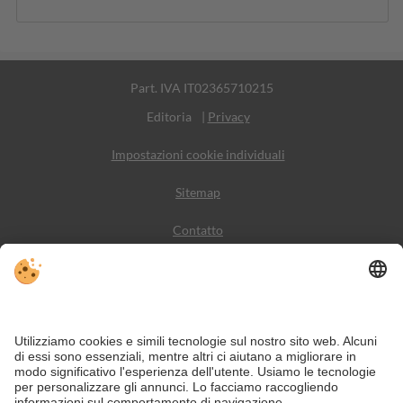
Part. IVA IT02365710215
Editoria
|
Privacy
Impostazioni cookie individuali
Sitemap
Contatto
Meteo
Social Media
VIVODolomiti è il portale di viaggio per una vacanza in