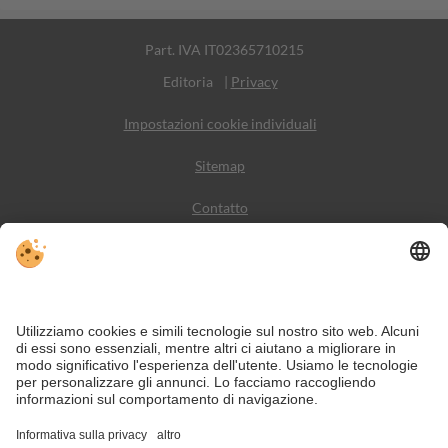
Part. IVA IT02365710215
Editoria
|
Privacy
Impostazioni cookie individuali
Sitemap
Contatto
Meteo
Social Media
VIVODolomiti è il portale di viaggio per una vacanza in
montagna indimenticabile – con alloggi e offerte nelle
Dolomiti, Patrimonio Naturale dell’Umanità UNESCO.