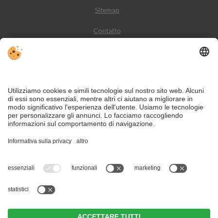
Sitemap
Contatto
Meteo
Social Media
VIVODolomiti è il portale di viaggio per una vacanza in
montagna indimenticabile – con alloggi e offerte nelle
Dolomiti, Patrimonio Naturale dell’Umanità UNESCO.
Nonostante il lavoro accurato e il costante aggiornamento dei contenuti, si
possono verificare errori. Non garantiamo la correttezza e la completezza di
tutte le informazioni.
Per motivi di sicurezza, si prega di verificare chiedendo direttamente sul posto
all'organizzatore.