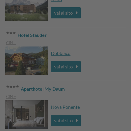
vai al sito
Hotel Stauder
CIN +
Dobbiaco
vai al sito
Aparthotel My Daum
CIN +
Nova Ponente
vai al sito