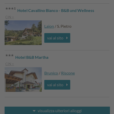
Hotel Cavallino Bianco - B&B und Wellness
CIN +
Laion
/ S. Pietro
vai al sito
Hotel B&B Martha
CIN +
Brunico
/
Riscone
vai al sito
visualizza ulteriori alloggi