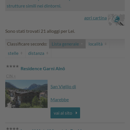
strutture simili nei dintorni.
apri cartina
Sono stati trovati 21 alloggi per Lei.
Classificare secondo:
Lista generale
località
stelle
distanza
Residence Garni Alnö
CIN +
San Vigilio di
Marebbe
vai al sito