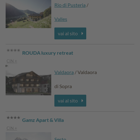
Rio di Pusteria
/
Valles
vai al sito
ROUDA luxury retreat
CIN +
Valdaora
/ Valdaora
di Sopra
vai al sito
Gamz Apart & Villa
CIN +
Sesto