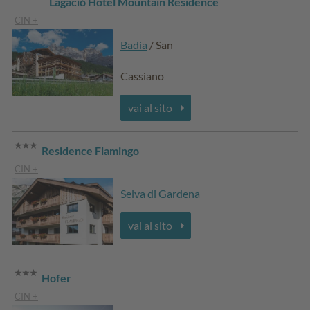
Lagació Hotel Mountain Residence
CIN +
Badia
/ San
Cassiano
vai al sito
Residence Flamingo
CIN +
Selva di Gardena
vai al sito
Hofer
CIN +