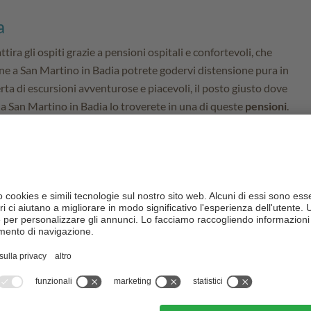
a
ttira gli ospiti grazie a pensioni ospitali e confortevoli, che
one a San Martino in Badia potrete godervi distensione pura in
erta di escursioni avventurose e piacevoli, il posto giusto dove
 a San Martino in Badia lo troverete in una di queste
pensioni
.
ti trovati alloggi nella categoria Pensione. Qui trovate una
simili nei dintorni.
oggi per Lei.
apri cartina
Lista generale
località
stelle
distanza
Appartements
San Vigilio di Marebbe