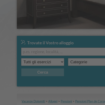
Trovate il Vostro alloggio
Cerca
Vacanze Dolomiti
>
Alloggi
>
Pensioni
>
Pensioni Plan de Coro