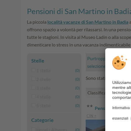
Pensioni di San Martino in Badi
La piccola
località vacanze di San Martino in Badia
a
offrono spazio a volontà per rilassarsi. In una pensi
tutte le stagioni. In visita al Museo Ladin o alla scop
dimenticare lo stress in una vacanza indimenticabile
Purtroppo non sono sta
Stelle
selezione di strutture 
1 stella
(0)
Sono stati trovati 1 all
2 stelle
(0)
3 stelle
(0)
Classificare secondo:
4 stelle
(0)
5 stelle
(0)
Pension Arnica 
CIN +
Categorie
Hotel / Albergo
(0)