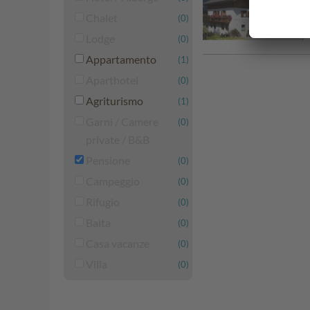
Chalet
(0)
Lodge
(0)
Appartamento
(1)
Aparthotel
(0)
Agriturismo
(1)
Garni / Camere
(0)
private / B&B
Pensione
(0)
Campeggio
(0)
Rifugio
(0)
Baita
(0)
Casa vacanze
(0)
Villa
(0)