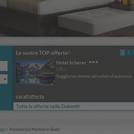
Le nostre TOP-offerte
!
1
2
Hotel Scherer
CIN +
Soggiorno breve nei colori d'autunno
vai all'offerta
Tutte le offerte nelle Dolomiti
nes
>
Pensioni San Martino in Badia