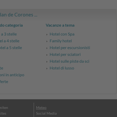
Plan de Corones ...
do categoria
Vacanze a tema
a 3 stelle
Hotel con Spa
l a 4 stelle
Family hotel
el a 5 stelle
Hotel per escursionisti
Hotel per sciatori
Hotel sulle piste da sci
te
Hotel di lusso
ni in anticipo
ferte
miten
Meteo
ites
Social Media