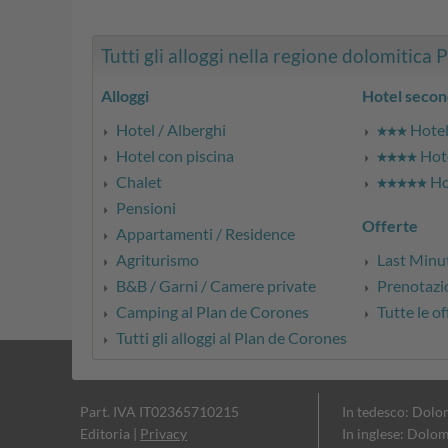
Tutti gli alloggi nella regione dolomitica 
Alloggi
Hotel secon
Hotel / Alberghi
Hotel 
Hotel con piscina
Hote
Chalet
Hot
Pensioni
Offerte
Appartamenti / Residence
Agriturismo
Last Minu
B&B / Garni / Camere private
Prenotazio
Camping al Plan de Corones
Tutte le of
Tutti gli alloggi al Plan de Corones
Part. IVA IT02365710215
In tedesco: Dolo
Editoria
|
Privacy
In inglese: Dolom