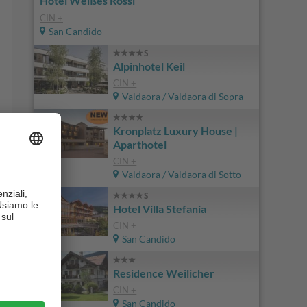
Hotel Weißes Rössl
CIN +
San Candido
Alpinhotel Keil
CIN +
Valdaora / Valdaora di Sopra
Kronplatz Luxury House |
Aparthotel
CIN +
Valdaora / Valdaora di Sotto
Hotel Villa Stefania
CIN +
San Candido
Residence Weilicher
CIN +
San Candido