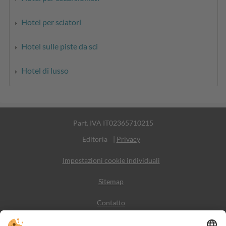
Hotel per sciatori
Hotel sulle piste da sci
Hotel di lusso
Part. IVA IT02365710215
Editoria
|
Privacy
Impostazioni cookie individuali
Sitemap
Contatto
Meteo