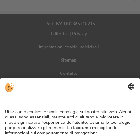
Part. IVA IT02365710215
Editoria
|
Privacy
Impostazioni cookie individuali
Sitemap
Contatto
Meteo
Social Media
VIVODolomiti è il portale di viaggio per una vacanza in
montagna indimenticabile – con alloggi e offerte nelle