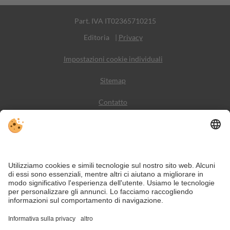
Part. IVA IT02365710215
Editoria
|
Privacy
Impostazioni cookie individuali
Sitemap
Contatto
Meteo
Social Media
VIVODolomiti è il portale di viaggio per una vacanza in
montagna indimenticabile – con alloggi e offerte nelle
Dolomiti, Patrimonio Naturale dell’Umanità UNESCO.