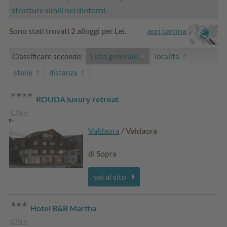
strutture simili nei dintorni.
Sono stati trovati 2 alloggi per Lei.
apri cartina
Classificare secondo:
Lista generale
località
stelle
distanza
ROUDA luxury retreat
CIN +
Valdaora
/ Valdaora
di Sopra
vai al sito
Hotel B&B Martha
CIN +