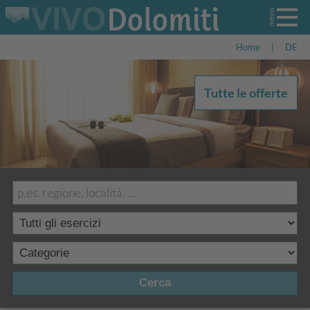
Home
|
DE
Tutte le offerte
Cerca