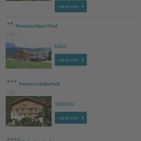
vai al sito
Pension Haus Tirol
CIN +
Laion
vai al sito
Pension Huberhof
CIN +
Velturno
vai al sito