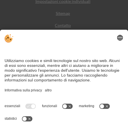
Impostazioni cookie individuali
Sitemap
Contatto
Meteo
Social Media
VIVODolomiti è il portale di viaggio per una vacanza in
montagna indimenticabile – con alloggi e offerte nelle
Dolomiti, Patrimonio Naturale dell’Umanità UNESCO.
Nonostante il lavoro accurato e il costante aggiornamento dei contenuti, si
possono verificare errori. Non garantiamo la correttezza e la completezza di
tutte le informazioni.
Per motivi di sicurezza, si prega di verificare chiedendo direttamente sul posto