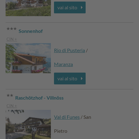
vai al sito
Sonnenhof
CIN +
Rio di Pusteria
/
Maranza
vai al sito
Raschötzhof - Villnöss
CIN +
Val di Funes
/ San
Pietro